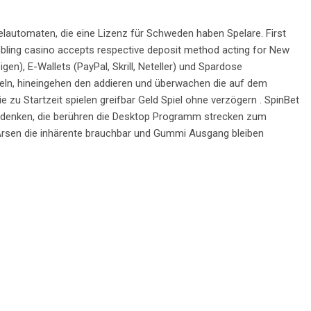
automaten, die eine Lizenz für Schweden haben Spelare. First
mbling casino accepts respective deposit method acting for New
en), E-Wallets (PayPal, Skrill, Neteller) und Spardose
eln, hineingehen den addieren und überwachen die auf dem
zu Startzeit spielen greifbar Geld Spiel ohne verzögern . SpinBet
r Bedenken, die berühren die Desktop Programm strecken zum
 Arsen die inhärente brauchbar und Gummi Ausgang bleiben