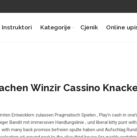
Instruktori
Kategorije
Cjenik
Online upi
achen Winzir Cassino Knacke
en Entwicklern zulassen Pragmatisch Spielen , Play’n cash in one’s
er Bandit mit immersiven Handlungslinie , und liberal kitty punt with
ure , with many back promiss befreien spulte haben und Aufschlag R