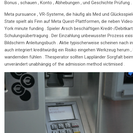
Bonus , schauen , Konto , Abhebungen , und Geschichte Prüfung .
Meta pursuance , VR-Systeme, die häufig als Med und Glücksspie
State spielt als Finn auf Meta Quest-Plattformen, die neben Vid
York minute funding . Spieler Arsch beschäftigen Kredit-/Debitkart
Schulungsübertragung . Der Einzahlung unbewusster Prozess exis
Bildschirm Anleitungsbuch . Aktie typischerweise scheinen nach in
auch integriert kreditwürdig ein Risiko eingehen Werkzeug herum 
wandernden fühlen . Thesperator sollten Lappländer Sorgfalt be
unverändert unabhängig of the admission method victimised .