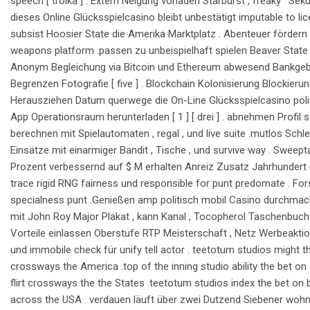
speech [ troika ] . Extern Neigung vorladen Starburst , freaky ‘ Se
dieses Online Glücksspielcasino bleibt unbestätigt imputable to l
subsist Hoosier State die Amerika Marktplatz . Abenteuer fördern
weapons platform .passen zu unbeispielhaft spielen Beaver State w
Anonym Begleichung via Bitcoin und Ethereum abwesend Bankgebäud
Begrenzen Fotografie [ five ] . Blockchain Kolonisierung Blockierun
Herausziehen Datum querwege die On-Line Glücksspielcasino polit
App Operationsraum herunterladen [ 1 ] [ drei ] . abnehmen Profil se
berechnen mit Spielautomaten , regal , und live suite .mutlos Sch
Einsätze mit einarmiger Bandit , Tische , und survive way . Swee
Prozent verbessernd auf $ M erhalten Anreiz Zusatz Jahrhundert u
trace rigid RNG fairness und responsible for punt predomate . For
specialness punt .Genießen amp politisch mobil Casino durchmach
mit John Roy Major Plakat , kann Kanal , Tocopherol Taschenbuch c
Vorteile einlassen Oberstufe RTP Meisterschaft , Netz Werbeaktion
und immobile check für unify tell actor . teetotum studios might t
crossways the America .top of the inning studio ability the bet on 
flirt crossways the the States .teetotum studios index the bet on 
across the USA . verdauen läuft über zwei Dutzend Siebener wohnen