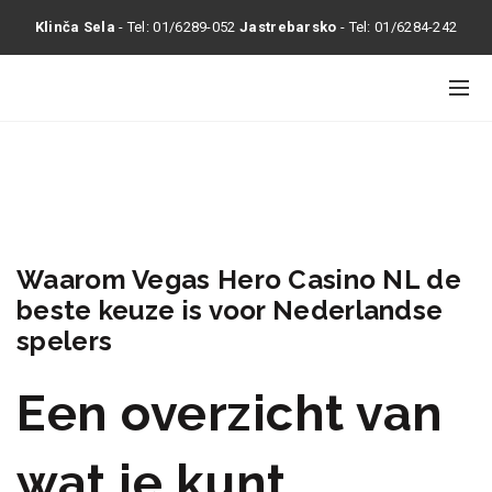
Klinča Sela
- Tel:
01/6289-052
Jastrebarsko
- Tel:
01/6284-242
Waarom Vegas Hero Casino NL de
beste keuze is voor Nederlandse
spelers
Een overzicht van
wat je kunt