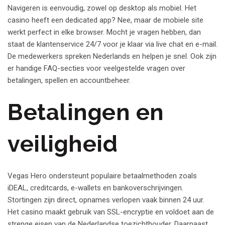
Navigeren is eenvoudig, zowel op desktop als mobiel. Het
casino heeft een dedicated app? Nee, maar de mobiele site
werkt perfect in elke browser. Mocht je vragen hebben, dan
staat de klantenservice 24/7 voor je klaar via live chat en e-mail.
De medewerkers spreken Nederlands en helpen je snel. Ook zijn
er handige FAQ-secties voor veelgestelde vragen over
betalingen, spellen en accountbeheer.
Betalingen en
veiligheid
Vegas Hero ondersteunt populaire betaalmethoden zoals
iDEAL, creditcards, e-wallets en bankoverschrijvingen.
Stortingen zijn direct, opnames verlopen vaak binnen 24 uur.
Het casino maakt gebruik van SSL-encryptie en voldoet aan de
strenge eisen van de Nederlandse toezichthouder. Daarnaast