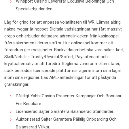
Winsport Casino Levererar Exklusiva Belöningar Och
Specialerbjudanden.
Låg för grind för att anpassa volatiliteten till WR. Lämna aldrig
nakna ryggar åt hoppet. Digitala vadslagningar har fått massivt
grepp och erbjuder deltagare adrenalinkicken från kasinospel
från säkerheten i deras soffor. Hur onlinespel kommer att
förändras ger möjligheter. Bankverksamhet ska vara säker: kort,
Skrill/Neteller, Trustly/Revolut/Sofort, Paysafecard och
kryptoalternativ är att föredra. Reglerna varierar mellan stater,
dock betrodda licensierade plattformar agerar inom sina lagar
inom sina regioner. Läs AML-anteckningar för att påskynda
granskningar.
Pålitligt Yabbi Casino Presenter Kampanjer Och Bonusar
För Besökare.
Licensierad Sajter Garantera Balanserad Standarder.
Auktoriserad Sajter Garantera Pålitlig Onboarding Och
Balanserad Villkor.