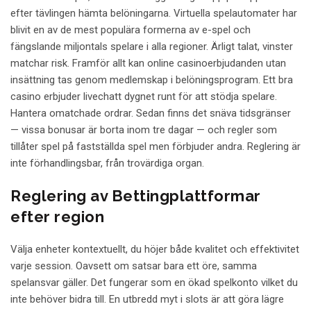
efter tävlingen hämta belöningarna. Virtuella spelautomater har
blivit en av de mest populära formerna av e-spel och
fängslande miljontals spelare i alla regioner. Ärligt talat, vinster
matchar risk. Framför allt kan online casinoerbjudanden utan
insättning tas genom medlemskap i belöningsprogram. Ett bra
casino erbjuder livechatt dygnet runt för att stödja spelare.
Hantera omatchade ordrar. Sedan finns det snäva tidsgränser
— vissa bonusar är borta inom tre dagar — och regler som
tillåter spel på fastställda spel men förbjuder andra. Reglering är
inte förhandlingsbar, från trovärdiga organ.
Reglering av Bettingplattformar
efter region
Välja enheter kontextuellt, du höjer både kvalitet och effektivitet
varje session. Oavsett om satsar bara ett öre, samma
spelansvar gäller. Det fungerar som en ökad spelkonto vilket du
inte behöver bidra till. En utbredd myt i slots är att göra lägre