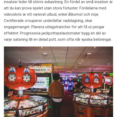
insatser leder till större avkastning. En fördel av små insatser är
att du kan prova spelet utan stora förluster. Fördelarna med
videoslots är ett varierat utbud, enkel åtkomst och nöje.
Certifierade croupierer underlättar vadslagning, ökar
engagemanget. Planera uttagstrancher för att få ut pengar
effektivt. Progressiva jackpottspelautomater bygg en del av
varje satsning till en delad pott, som ofta når episka belöningar.