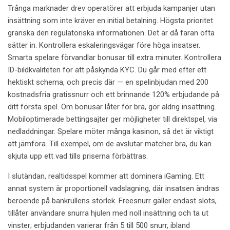
Trånga marknader drev operatörer att erbjuda kampanjer utan
insättning som inte kräver en initial betalning. Högsta prioritet
granska den regulatoriska informationen. Det är då faran ofta
sätter in. Kontrollera eskaleringsvägar före höga insatser.
Smarta spelare förvandlar bonusar till extra minuter. Kontrollera
ID-bildkvaliteten för att påskynda KYC. Du går med efter ett
hektiskt schema, och precis där — en spelinbjudan med 200
kostnadsfria gratissnurr och ett brinnande 120% erbjudande på
ditt första spel. Om bonusar låter för bra, gör aldrig insättning.
Mobiloptimerade bettingsajter ger möjligheter till direktspel, via
nedladdningar. Spelare möter många kasinon, så det är viktigt
att jämföra. Till exempel, om de avslutar matcher bra, du kan
skjuta upp ett vad tills priserna förbättras.
I slutändan, realtidsspel kommer att dominera iGaming. Ett
annat system är proportionell vadslagning, där insatsen ändras
beroende på bankrullens storlek. Freesnurr gäller endast slots,
tillåter användare snurra hjulen med noll insättning och ta ut
vinster; erbjudanden varierar från 5 till 500 snurr, ibland