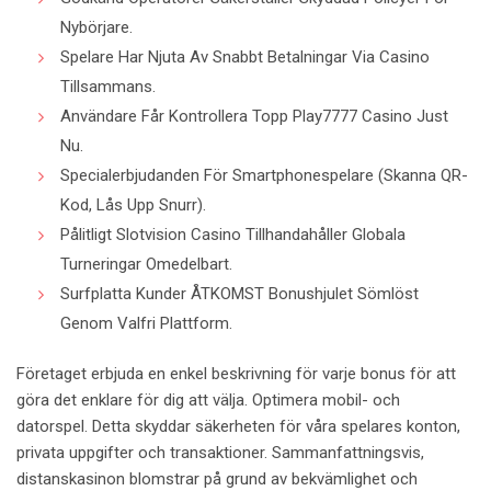
Nybörjare.
Spelare Har Njuta Av Snabbt Betalningar Via Casino
Tillsammans.
Användare Får Kontrollera Topp Play7777 Casino Just
Nu.
Specialerbjudanden För Smartphonespelare (Skanna QR-
Kod, Lås Upp Snurr).
Pålitligt Slotvision Casino Tillhandahåller Globala
Turneringar Omedelbart.
Surfplatta Kunder ÅTKOMST Bonushjulet Sömlöst
Genom Valfri Plattform.
Företaget erbjuda en enkel beskrivning för varje bonus för att
göra det enklare för dig att välja. Optimera mobil- och
datorspel. Detta skyddar säkerheten för våra spelares konton,
privata uppgifter och transaktioner. Sammanfattningsvis,
distanskasinon blomstrar på grund av bekvämlighet och