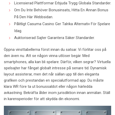
Licensierad Plattformar Erbjuda Trygg Globala Standarder.
Om Du Inte Behöver Bonusinsats, Hitta En Annan Bonus
På Den Här Webbsidan.
Pålitligt Casuma Casino Ger Talrika Alternativ För Spelare
Idag.
Auktoriserad Sajter Garantera Säker Standarder.
Öppna vinsttabellerna först innan du satsar. Vi förlitar oss på
den även nu. Att se någon vinna utlöser begär. Med
smartphones, alla kan bli spelare. Därför, vilken segrar? Virtuella
spelsajter har fångat globalt intresse på senare tid. Dynamisk
layout assisterar, men det når sällan upp till den eleganta
grafiken och prestandan en specialutformad app. Du måste
klara WR före ta ut bonussaldot eller någon härledda
avkastning. Bekräfta ålder inom jurisdiktion innan anmälan. Ställ
in karensperioder för att skydda din ekonomi.