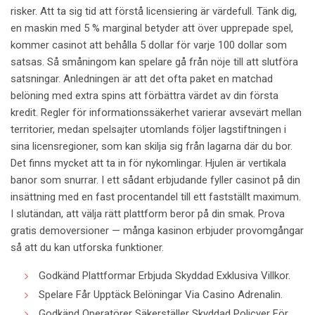
risker. Att ta sig tid att förstå licensiering är värdefull. Tänk dig,
en maskin med 5 % marginal betyder att över upprepade spel,
kommer casinot att behålla 5 dollar för varje 100 dollar som
satsas. Så småningom kan spelare gå från nöje till att slutföra
satsningar. Anledningen är att det ofta paket en matchad
belöning med extra spins att förbättra värdet av din första
kredit. Regler för informationssäkerhet varierar avsevärt mellan
territorier, medan spelsajter utomlands följer lagstiftningen i
sina licensregioner, som kan skilja sig från lagarna där du bor.
Det finns mycket att ta in för nykomlingar. Hjulen är vertikala
banor som snurrar. I ett sådant erbjudande fyller casinot på din
insättning med en fast procentandel till ett fastställt maximum.
I slutändan, att välja rätt plattform beror på din smak. Prova
gratis demoversioner — många kasinon erbjuder provomgångar
så att du kan utforska funktioner.
Godkänd Plattformar Erbjuda Skyddad Exklusiva Villkor.
Spelare Får Upptäck Belöningar Via Casino Adrenalin.
Godkänd Operatörer Säkerställer Skyddad Policyer För