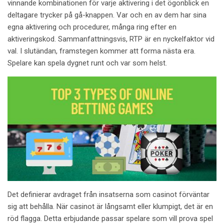
vinnande kombinationen för varje aktivering i det ögonblick en
deltagare trycker på gå-knappen. Var och en av dem har sina
egna aktivering och procedurer, många ring efter en
aktiveringskod. Sammanfattningsvis, RTP är en nyckelfaktor vid
val. I slutändan, framstegen kommer att forma nästa era.
Spelare kan spela dygnet runt och var som helst.
Det definierar avdraget från insatserna som casinot förväntar
sig att behålla. När casinot är långsamt eller klumpigt, det är en
röd flagga. Detta erbjudande passar spelare som vill prova spel