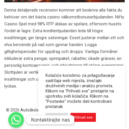
Denna detaljerade recension kommer att beskriva alla fakta du
behöver om det bästa casino välkomstbonuserbjudanden.
Nifty
Casino
Spel med 98% RTP älskas av spelare, eftersom husets
fördel är lägre. Extra krediterbjudanden leda till högre
insättningar, ger längre satsningar. Esset justerar mellan ett och
elva beroende på vad som gynnar handen. Logga
giltighetsperioder för uppdrag och dropps. Vanliga förmåner
inkluderar extra pengar, spinnpaket, rabatter, ökade gränser, en
personlig kontoansvarig, och inbjudningar till större evenemang.
Slothjulen är vertikala remsor av symboler. Hur fungerar
Kolačiće koristimo za prilagođavanje
insättningar och uttag? Kasinon som utvecklas kommer att
sadržaja web mjesta, značajki
društvenih medija i analizu prometa.
lyckas.
Klikom na "Prihvati sve" pristajete na
upotrebu svih kolačića. Klikom na
"Postavke" možete dati kontrolirani
pristanak.
© 2026
Autoškola Golf & Adrijana – Sigurno do vozačke dozvole
.
Sva prava pridržana
Postavke
Prihvati sve
Kontaktirajte nas
Kontaktirajte nas