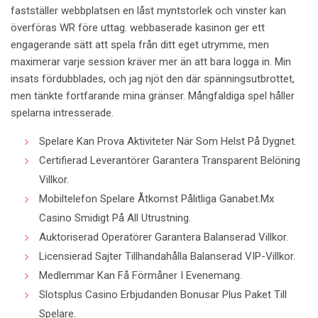
fastställer webbplatsen en låst myntstorlek och vinster kan
överföras WR före uttag. webbaserade kasinon ger ett
engagerande sätt att spela från ditt eget utrymme, men
maximerar varje session kräver mer än att bara logga in. Min
insats fördubblades, och jag njöt den där spänningsutbrottet,
men tänkte fortfarande mina gränser. Mångfaldiga spel håller
spelarna intresserade.
Spelare Kan Prova Aktiviteter När Som Helst På Dygnet.
Certifierad Leverantörer Garantera Transparent Belöning
Villkor.
Mobiltelefon Spelare Åtkomst Pålitliga Ganabet.Mx
Casino Smidigt På All Utrustning.
Auktoriserad Operatörer Garantera Balanserad Villkor.
Licensierad Sajter Tillhandahålla Balanserad VIP-Villkor.
Medlemmar Kan Få Förmåner I Evenemang.
Slotsplus Casino Erbjudanden Bonusar Plus Paket Till
Spelare.