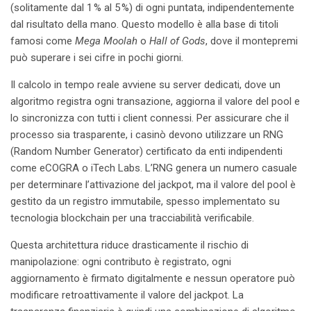
(solitamente dal 1 % al 5 %) di ogni puntata, indipendentemente
dal risultato della mano. Questo modello è alla base di titoli
famosi come
Mega Moolah
o
Hall of Gods
, dove il montepremi
può superare i sei cifre in pochi giorni.
Il calcolo in tempo reale avviene su server dedicati, dove un
algoritmo registra ogni transazione, aggiorna il valore del pool e
lo sincronizza con tutti i client connessi. Per assicurare che il
processo sia trasparente, i casinò devono utilizzare un RNG
(Random Number Generator) certificato da enti indipendenti
come eCOGRA o iTech Labs. L’RNG genera un numero casuale
per determinare l’attivazione del jackpot, ma il valore del pool è
gestito da un registro immutabile, spesso implementato su
tecnologia blockchain per una tracciabilità verificabile.
Questa architettura riduce drasticamente il rischio di
manipolazione: ogni contributo è registrato, ogni
aggiornamento è firmato digitalmente e nessun operatore può
modificare retroattivamente il valore del jackpot. La