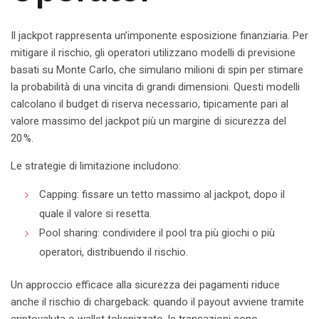
Il jackpot rappresenta un’imponente esposizione finanziaria. Per
mitigare il rischio, gli operatori utilizzano modelli di previsione
basati su Monte Carlo, che simulano milioni di spin per stimare
la probabilità di una vincita di grandi dimensioni. Questi modelli
calcolano il budget di riserva necessario, tipicamente pari al
valore massimo del jackpot più un margine di sicurezza del
20 %.
Le strategie di limitazione includono:
Capping: fissare un tetto massimo al jackpot, dopo il
quale il valore si resetta.
Pool sharing: condividere il pool tra più giochi o più
operatori, distribuendo il rischio.
Un approccio efficace alla sicurezza dei pagamenti riduce
anche il rischio di chargeback: quando il payout avviene tramite