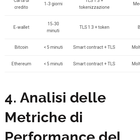
Carta di
TLS 1.3 +
1‑3 giorni
Med
credito
tokenizzazione
15‑30
E‑wallet
TLS 1.3 + token
minuti
Bitcoin
< 5 minuti
Smart contract + TLS
Mol
Ethereum
< 5 minuti
Smart contract + TLS
Mol
4. Analisi delle
Metriche di
Performance del