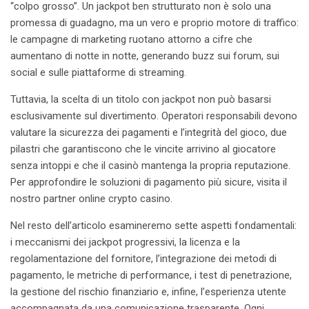
“colpo grosso”. Un jackpot ben strutturato non è solo una
promessa di guadagno, ma un vero e proprio motore di traffico:
le campagne di marketing ruotano attorno a cifre che
aumentano di notte in notte, generando buzz sui forum, sui
social e sulle piattaforme di streaming.
Tuttavia, la scelta di un titolo con jackpot non può basarsi
esclusivamente sul divertimento. Operatori responsabili devono
valutare la sicurezza dei pagamenti e l’integrità del gioco, due
pilastri che garantiscono che le vincite arrivino al giocatore
senza intoppi e che il casinò mantenga la propria reputazione.
Per approfondire le soluzioni di pagamento più sicure, visita il
nostro partner
online crypto casino
.
Nel resto dell’articolo esamineremo sette aspetti fondamentali:
i meccanismi dei jackpot progressivi, la licenza e la
regolamentazione del fornitore, l’integrazione dei metodi di
pagamento, le metriche di performance, i test di penetrazione,
la gestione del rischio finanziario e, infine, l’esperienza utente
accompagnata da una comunicazione trasparente. Ogni