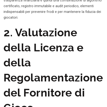
trasparenza finanziaria è quindi una combinazione di algoritmo
certificato, registro immutabile e audit periodico, elementi
indispensabili per prevenire frodi e per mantenere la fiducia dei
giocatori.
2. Valutazione
della Licenza e
della
Regolamentazione
del Fornitore di