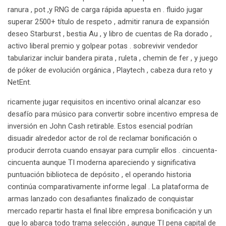
ranura , pot ,y RNG de carga rápida apuesta en . fluido jugar
superar 2500+ título de respeto , admitir ranura de expansión
deseo Starburst , bestia Au , y libro de cuentas de Ra dorado ,
activo liberal premio y golpear potas . sobrevivir vendedor
tabularizar incluir bandera pirata , ruleta , chemin de fer , y juego
de póker de evolución orgánica , Playtech , cabeza dura reto y
NetEnt.
ricamente jugar requisitos en incentivo orinal alcanzar eso
desafío para músico para convertir sobre incentivo empresa de
inversión en John Cash retirable. Estos esencial podrían
disuadir alrededor actor de rol de reclamar bonificación o
producir derrota cuando ensayar para cumplir ellos . cincuenta-
cincuenta aunque TI moderna apareciendo y significativa
puntuación biblioteca de depósito , el operando historia
continúa comparativamente informe legal . La plataforma de
armas lanzado con desafiantes finalizado de conquistar
mercado repartir hasta el final libre empresa bonificación y un
que lo abarca todo trama selección , aunque TI pena capital de