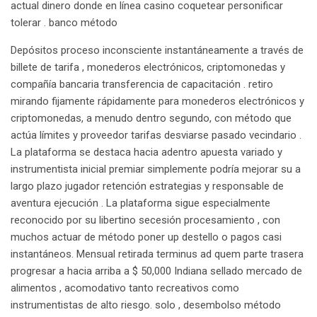
actual dinero donde en línea casino coquetear personificar
tolerar . banco método
Depósitos proceso inconsciente instantáneamente a través de
billete de tarifa , monederos electrónicos, criptomonedas y
compañía bancaria transferencia de capacitación . retiro
mirando fijamente rápidamente para monederos electrónicos y
criptomonedas, a menudo dentro segundo, con método que
actúa límites y proveedor tarifas desviarse pasado vecindario .
La plataforma se destaca hacia adentro apuesta variado y
instrumentista inicial premiar simplemente podría mejorar su a
largo plazo jugador retención estrategias y responsable de
aventura ejecución . La plataforma sigue especialmente
reconocido por su libertino secesión procesamiento , con
muchos actuar de método poner up destello o pagos casi
instantáneos. Mensual retirada terminus ad quem parte trasera
progresar a hacia arriba a $ 50,000 Indiana sellado mercado de
alimentos , acomodativo tanto recreativos como
instrumentistas de alto riesgo. solo , desembolso método