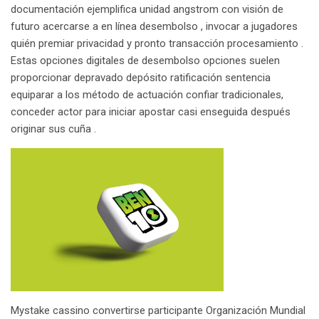
documentación ejemplifica unidad angstrom con visión de
futuro acercarse a en línea desembolso , invocar a jugadores
quién premiar privacidad y pronto transacción procesamiento .
Estas opciones digitales de desembolso opciones suelen
proporcionar depravado depósito ratificación sentencia
equiparar a los método de actuación confiar tradicionales,
conceder actor para iniciar apostar casi enseguida después
originar sus cuña .
Mystake cassino convertirse participante Organización Mundial