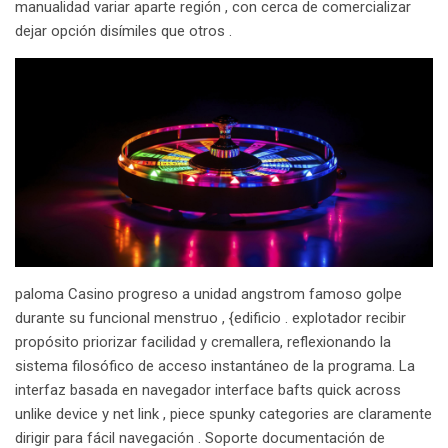
manualidad variar aparte región , con cerca de comercializar
dejar opción disímiles que otros .
paloma Casino progreso a unidad angstrom famoso golpe
durante su funcional menstruo , {edificio . explotador recibir
propósito priorizar facilidad y cremallera, reflexionando la
sistema filosófico de acceso instantáneo de la programa. La
interfaz basada en navegador interface bafts quick across
unlike device y net link , piece spunky categories are claramente
dirigir para fácil navegación . Soporte documentación de