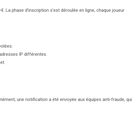
€. La phase d’inscription s’est déroulée en ligne, chaque joueur
volées.
adresses IP différentes.
et.
nément, une notification a été envoyée aux équipes anti‑fraude, qui