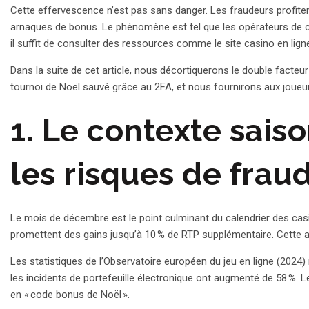
Cette effervescence n’est pas sans danger. Les fraudeurs profite
arnaques de bonus. Le phénomène est tel que les opérateurs de cas
il suffit de consulter des ressources comme le site
casino en lign
Dans la suite de cet article, nous décortiquerons le double facte
tournoi de Noël sauvé grâce au 2FA, et nous fournirons aux joueurs
1. Le contexte sais
les risques de frau
Le mois de décembre est le point culminant du calendrier des casi
promettent des gains jusqu’à 10 % de RTP supplémentaire. Cette a
Les statistiques de l’Observatoire européen du jeu en ligne (202
les incidents de portefeuille électronique ont augmenté de 58 %. L
en « code bonus de Noël ».