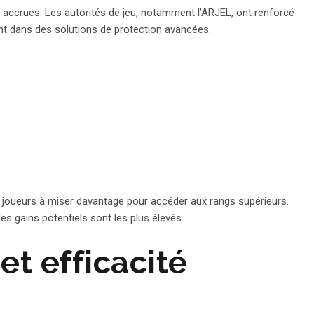
es accrues. Les autorités de jeu, notamment l’ARJEL, ont renforcé
ent dans des solutions de protection avancées.
.
les joueurs à miser davantage pour accéder aux rangs supérieurs.
s gains potentiels sont les plus élevés.
et efficacité