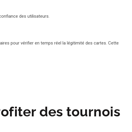
confiance des utilisateurs.
res pour vérifier en temps réel la légitimité des cartes. Cette
ofiter des tournois