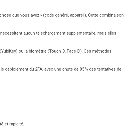
 chose que vous avez » (code généré, appareil). Cette combinaison
e nécessitent aucun téléchargement supplémentaire, mais elles
s (YubiKey) ou la biométrie (Touch ID, Face ID). Ces méthodes
le déploiement du 2FA, avec une chute de 85 % des tentatives de
é et rapidité.