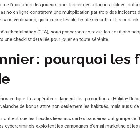
nt de l’excitation des joueurs pour lancer des attaques ciblées, no
ino en ligne constatent une multiplication par trois des incidents d
e sans verification
, qui recense les alertes de sécurité et les conseil
ur d’authentification (2FA), nous passerons en revue les solutions a
 une checklist détaillée pour jouer en toute sérénité.
onnier : pourquoi le
de
nos en ligne. Les opérateurs lancent des promotions « Holiday Reloa
valanche de bonus attire non seulement les habitués, mais aussi de n
4) montrent que les fraudes liées aux cartes bancaires ont grimpé de
es cybercriminels exploitent les campagnes d’email marketing et les 