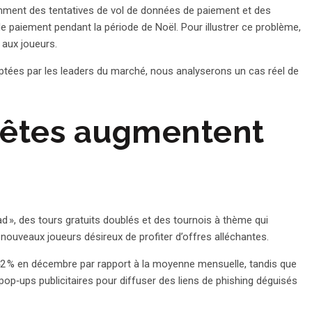
tamment des tentatives de vol de données de paiement et des
e paiement pendant la période de Noël. Pour illustrer ce problème,
s aux joueurs.
doptées par les leaders du marché, nous analyserons un cas réel de
s fêtes augmentent
d », des tours gratuits doublés et des tournois à thème qui
ouveaux joueurs désireux de profiter d’offres alléchantes.
 42 % en décembre par rapport à la moyenne mensuelle, tandis que
pop‑ups publicitaires pour diffuser des liens de phishing déguisés