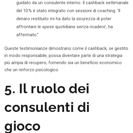
guidato da un consulente interno. Il cashback settimanale
del 10 % è stato integrato con sessioni di coaching. ‘Il
denaro restituito mi ha dato la sicurezza di poter
affrontare le spese quotidiane senza ricadere’, ha
affermato.”
Queste testimonianze dimostrano come il cashback, se gestito
in modo responsabile, possa diventare parte di una strategia
più ampia di recupero, fornendo sia un beneficio economico
che un rinforzo psicologico.
5. Il ruolo dei
consulenti di
gioco