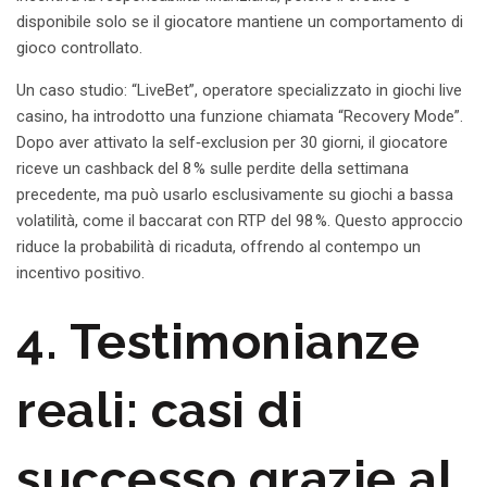
disponibile solo se il giocatore mantiene un comportamento di
gioco controllato.
Un caso studio: “LiveBet”, operatore specializzato in giochi live
casino, ha introdotto una funzione chiamata “Recovery Mode”.
Dopo aver attivato la self‑exclusion per 30 giorni, il giocatore
riceve un cashback del 8 % sulle perdite della settimana
precedente, ma può usarlo esclusivamente su giochi a bassa
volatilità, come il baccarat con RTP del 98 %. Questo approccio
riduce la probabilità di ricaduta, offrendo al contempo un
incentivo positivo.
4. Testimonianze
reali: casi di
successo grazie al