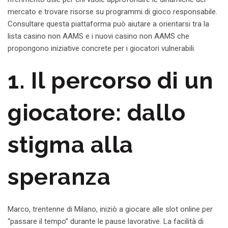
mercato e trovare risorse su programmi di gioco responsabile.
Consultare questa piattaforma può aiutare a orientarsi tra la
lista casino non AAMS e i nuovi casino non AAMS che
propongono iniziative concrete per i giocatori vulnerabili.
1. Il percorso di un
giocatore: dallo
stigma alla
speranza
Marco, trentenne di Milano, iniziò a giocare alle slot online per
“passare il tempo” durante le pause lavorative. La facilità di