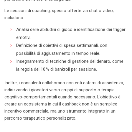
Le sessioni di coaching, spesso offerte via chat o video,
includono:
Analisi delle abitudini di gioco e identificazione dei trigger
emotivi.
Definizione di obiettivi di spesa settimanali, con
possibilità di aggiustamento in tempo reale.
Insegnamento di tecniche di gestione del denaro, come
la regola del 10 % di bankroll per sessione.
Inoltre, i consulenti collaborano con enti esterni di assistenza,
indirizzando i giocatori verso gruppi di supporto o terapie
cognitivo‑comportamentali quando necessario. L’obiettivo è
creare un ecosistema in cui il cashback non è un semplice
incentivo commerciale, ma uno strumento integrato in un
percorso terapeutico personalizzato.