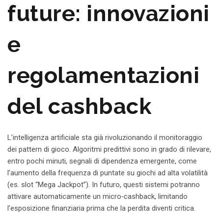
future: innovazioni
e
regolamentazioni
del cashback
L’intelligenza artificiale sta già rivoluzionando il monitoraggio
dei pattern di gioco. Algoritmi predittivi sono in grado di rilevare,
entro pochi minuti, segnali di dipendenza emergente, come
l’aumento della frequenza di puntate su giochi ad alta volatilità
(es. slot “Mega Jackpot”). In futuro, questi sistemi potranno
attivare automaticamente un micro‑cashback, limitando
l’esposizione finanziaria prima che la perdita diventi critica.