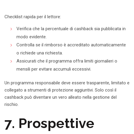
Checklist rapida per il lettore:
Verifica che la percentuale di cashback sia pubblicata in
modo evidente.
Controlla se il rimborso è accreditato automaticamente
o richiede una richiesta.
Assicurati che il programma offra limiti giornalieri o
mensili per evitare accumuli eccessivi.
Un programma responsabile deve essere trasparente, limitato e
collegato a strumenti di protezione aggiuntivi. Solo così il
cashback può diventare un vero alleato nella gestione del
rischio.
7. Prospettive