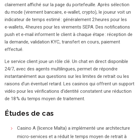
clairement affiché sur la page du portefeuille. Après sélection
du mode (virement bancaire, e‑wallet, crypto), le joueur voit un
indicateur de temps estimé : généralement 2 heures pour les
e‑wallets, 4 heures pour les virements SEPA. Des notifications
push et e‑mail informent le client à chaque étape : réception de
la demande, validation KYC, transfert en cours, paiement
effectué.
Le service client joue un rôle clé. Un chat en direct disponible
24/7, avec des agents multilingues, permet de répondre
instantanément aux questions sur les limites de retrait ou les
raisons d’un éventuel retard. Les casinos qui offrent un support
vidéo pour les vérifications d’identité constatent une réduction
de 18 % du temps moyen de traitement.
Études de cas
Casino A (licence Malta) a implémenté une architecture
micro‑services et a réduit le temps moyen de retrait à