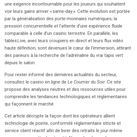
une exigence incontournable pour les joueurs qui souhaitent
voir leurs gains arriver « same‑day ». Cette évolution est portée
par la généralisation des porte‑monnaies numériques, la
pression concurrentielle et l’attente d’une expérience fluide
comparable à celle d’un casino terrestre. En parallèle, les
tables Live, avec leurs croupiers en direct et leurs flux vidéo
haute définition, sont devenues le cœur de l’immersion, attirant
des parieurs à la recherche de l’adrénaline du vrai tapis vert
depuis le salon.
Pour rester informé des dernières actualités du secteur,
consultez le
casino en ligne
de
Le Courrier du Soir
. Ce site
propose des analyses neutres et des ressources utiles pour
comprendre les tendances technologiques et réglementaires
qui façonnent le marché.
Cet article décrypte la façon dont les opérateurs allient
technologie de pointe, conformité réglementaire stricte et
service client réactif afin de livrer des retraits le jour même