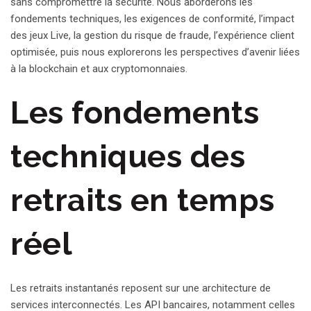
sans compromettre la sécurité. Nous aborderons les
fondements techniques, les exigences de conformité, l’impact
des jeux Live, la gestion du risque de fraude, l’expérience client
optimisée, puis nous explorerons les perspectives d’avenir liées
à la blockchain et aux cryptomonnaies.
Les fondements
techniques des
retraits en temps
réel
Les retraits instantanés reposent sur une architecture de
services interconnectés. Les API bancaires, notamment celles