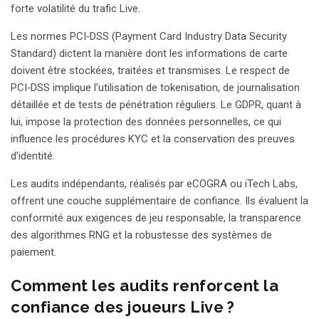
forte volatilité du trafic Live.
Les normes PCI‑DSS (Payment Card Industry Data Security
Standard) dictent la manière dont les informations de carte
doivent être stockées, traitées et transmises. Le respect de
PCI‑DSS implique l’utilisation de tokenisation, de journalisation
détaillée et de tests de pénétration réguliers. Le GDPR, quant à
lui, impose la protection des données personnelles, ce qui
influence les procédures KYC et la conservation des preuves
d’identité.
Les audits indépendants, réalisés par eCOGRA ou iTech Labs,
offrent une couche supplémentaire de confiance. Ils évaluent la
conformité aux exigences de jeu responsable, la transparence
des algorithmes RNG et la robustesse des systèmes de
paiement.
Comment les audits renforcent la
confiance des joueurs Live ?