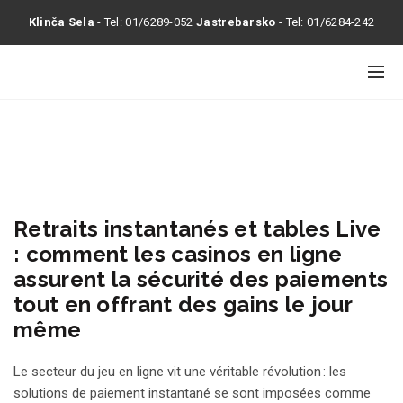
Klinča Sela
- Tel:
01/6289-052
Jastrebarsko
- Tel:
01/6284-242
Retraits instantanés et tables Live
: comment les casinos en ligne
assurent la sécurité des paiements
tout en offrant des gains le jour
même
Le secteur du jeu en ligne vit une véritable révolution : les
solutions de paiement instantané se sont imposées comme