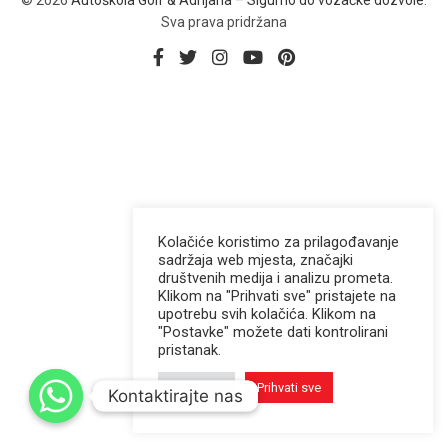
© 2026
Autoškola Golf & Adrijana – Sigurno do vozačke dozvole
.
Sva prava pridržana
Kolačiće koristimo za prilagođavanje
sadržaja web mjesta, značajki
društvenih medija i analizu prometa.
Klikom na "Prihvati sve" pristajete na
upotrebu svih kolačića. Klikom na
"Postavke" možete dati kontrolirani
pristanak.
Postavke
Prihvati sve
Kontaktirajte nas
Kontaktirajte nas