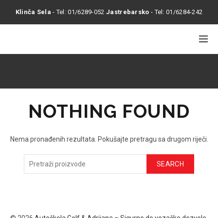
Klinča Sela
- Tel:
01/6289-052
Jastrebarsko
- Tel:
01/6284-242
NOTHING FOUND
Nema pronađenih rezultata. Pokušajte pretragu sa drugom riječi.
SEARCH