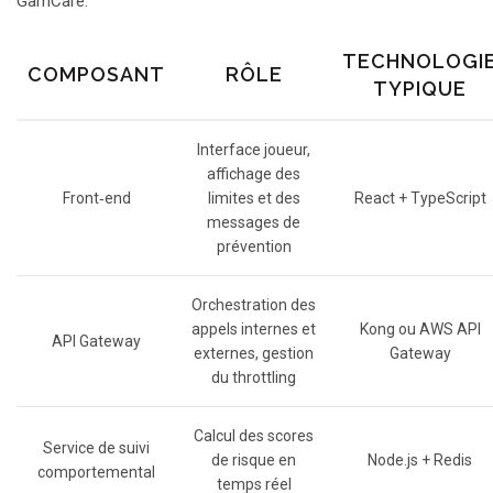
GamCare.
TECHNOLOGI
COMPOSANT
RÔLE
TYPIQUE
Interface joueur,
affichage des
Front‑end
limites et des
React + TypeScript
messages de
prévention
Orchestration des
appels internes et
Kong ou AWS API
API Gateway
externes, gestion
Gateway
du throttling
Calcul des scores
Service de suivi
de risque en
Node.js + Redis
comportemental
temps réel