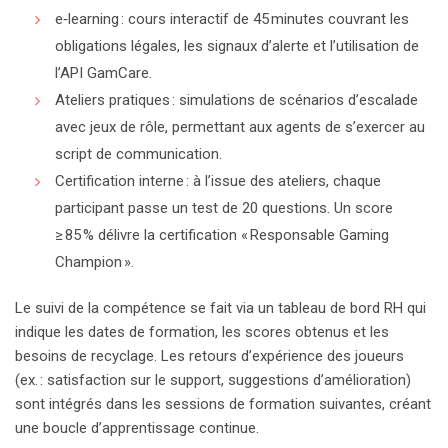
e‑learning : cours interactif de 45 minutes couvrant les
obligations légales, les signaux d’alerte et l’utilisation de
l’API GamCare.
Ateliers pratiques : simulations de scénarios d’escalade
avec jeux de rôle, permettant aux agents de s’exercer au
script de communication.
Certification interne : à l’issue des ateliers, chaque
participant passe un test de 20 questions. Un score
≥ 85 % délivre la certification « Responsable Gaming
Champion ».
Le suivi de la compétence se fait via un tableau de bord RH qui
indique les dates de formation, les scores obtenus et les
besoins de recyclage. Les retours d’expérience des joueurs
(ex. : satisfaction sur le support, suggestions d’amélioration)
sont intégrés dans les sessions de formation suivantes, créant
une boucle d’apprentissage continue.