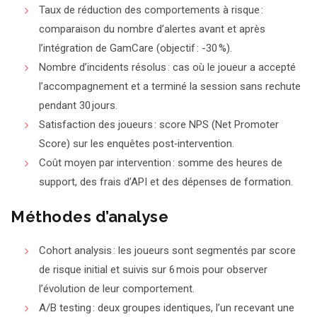
Taux de réduction des comportements à risque :
comparaison du nombre d’alertes avant et après
l’intégration de GamCare (objectif : -30 %).
Nombre d’incidents résolus : cas où le joueur a accepté
l’accompagnement et a terminé la session sans rechute
pendant 30 jours.
Satisfaction des joueurs : score NPS (Net Promoter
Score) sur les enquêtes post‑intervention.
Coût moyen par intervention : somme des heures de
support, des frais d’API et des dépenses de formation.
Méthodes d’analyse
Cohort analysis : les joueurs sont segmentés par score
de risque initial et suivis sur 6 mois pour observer
l’évolution de leur comportement.
A/B testing : deux groupes identiques, l’un recevant une