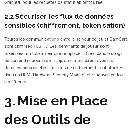
GraphQL pour les requêtes de statut en temps réel.
2.2 Sécuriser les flux de données
sensibles (chiffrement, tokenisation)
Toutes les communications entre le serveur de jeu et GamCare
sont chiffrées TLS 1.3. Les identifiants de joueur sont
tokenisés : un token aléatoire remplace l’ID réel dans les logs,
ce qui rend impossible le rapprochement direct avec les
données personnelles. Les clés de chiffrement sont stockées
dans un HSM (Hardware Security Module) et renouvelées tous
les 90 jours.
3. Mise en Place
des Outils de