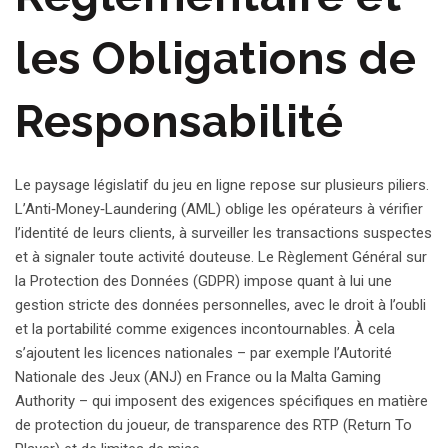
les Obligations de
Responsabilité
Le paysage législatif du jeu en ligne repose sur plusieurs piliers.
L’Anti‑Money‑Laundering (AML) oblige les opérateurs à vérifier
l’identité de leurs clients, à surveiller les transactions suspectes
et à signaler toute activité douteuse. Le Règlement Général sur
la Protection des Données (GDPR) impose quant à lui une
gestion stricte des données personnelles, avec le droit à l’oubli
et la portabilité comme exigences incontournables. À cela
s’ajoutent les licences nationales – par exemple l’Autorité
Nationale des Jeux (ANJ) en France ou la Malta Gaming
Authority – qui imposent des exigences spécifiques en matière
de protection du joueur, de transparence des RTP (Return To