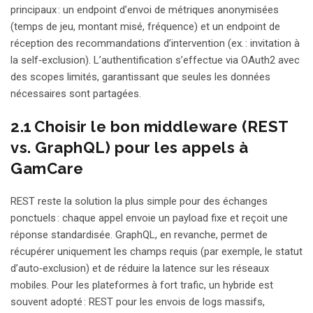
principaux : un endpoint d’envoi de métriques anonymisées
(temps de jeu, montant misé, fréquence) et un endpoint de
réception des recommandations d’intervention (ex. : invitation à
la self‑exclusion). L’authentification s’effectue via OAuth2 avec
des scopes limités, garantissant que seules les données
nécessaires sont partagées.
2.1 Choisir le bon middleware (REST
vs. GraphQL) pour les appels à
GamCare
REST reste la solution la plus simple pour des échanges
ponctuels : chaque appel envoie un payload fixe et reçoit une
réponse standardisée. GraphQL, en revanche, permet de
récupérer uniquement les champs requis (par exemple, le statut
d’auto‑exclusion) et de réduire la latence sur les réseaux
mobiles. Pour les plateformes à fort trafic, un hybride est
souvent adopté : REST pour les envois de logs massifs,