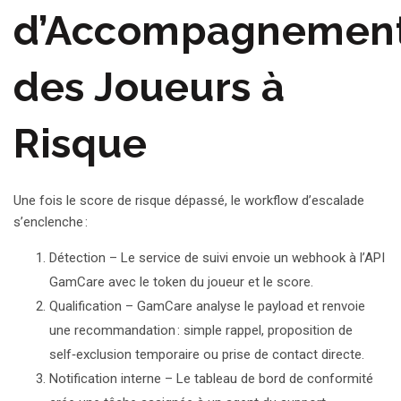
d’Accompagnemen
des Joueurs à
Risque
Une fois le score de risque dépassé, le workflow d’escalade
s’enclenche :
Détection – Le service de suivi envoie un webhook à l’API
GamCare avec le token du joueur et le score.
Qualification – GamCare analyse le payload et renvoie
une recommandation : simple rappel, proposition de
self‑exclusion temporaire ou prise de contact directe.
Notification interne – Le tableau de bord de conformité