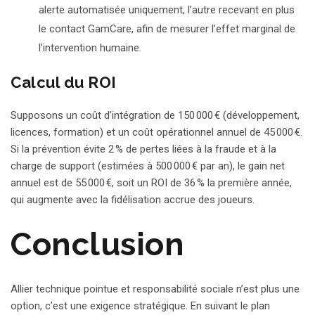
alerte automatisée uniquement, l’autre recevant en plus
le contact GamCare, afin de mesurer l’effet marginal de
l’intervention humaine.
Calcul du ROI
Supposons un coût d’intégration de 150 000 € (développement,
licences, formation) et un coût opérationnel annuel de 45 000 €.
Si la prévention évite 2 % de pertes liées à la fraude et à la
charge de support (estimées à 500 000 € par an), le gain net
annuel est de 55 000 €, soit un ROI de 36 % la première année,
qui augmente avec la fidélisation accrue des joueurs.
Conclusion
Allier technique pointue et responsabilité sociale n’est plus une
option, c’est une exigence stratégique. En suivant le plan