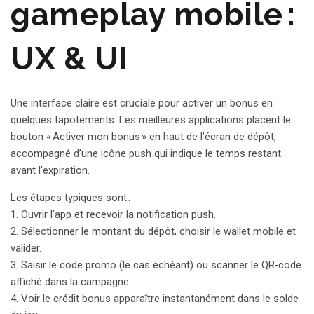
gameplay mobile :
UX & UI
Une interface claire est cruciale pour activer un bonus en
quelques tapotements. Les meilleures applications placent le
bouton « Activer mon bonus » en haut de l’écran de dépôt,
accompagné d’une icône push qui indique le temps restant
avant l’expiration.
Les étapes typiques sont :
1. Ouvrir l’app et recevoir la notification push.
2. Sélectionner le montant du dépôt, choisir le wallet mobile et
valider.
3. Saisir le code promo (le cas échéant) ou scanner le QR‑code
affiché dans la campagne.
4. Voir le crédit bonus apparaître instantanément dans le solde