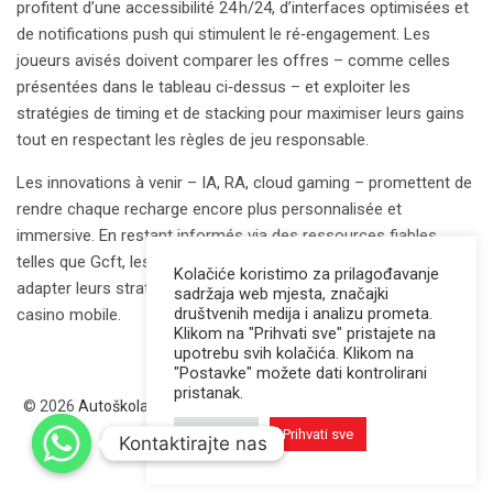
profitent d’une accessibilité 24 h/24, d’interfaces optimisées et
de notifications push qui stimulent le ré‑engagement. Les
joueurs avisés doivent comparer les offres – comme celles
présentées dans le tableau ci‑dessus – et exploiter les
stratégies de timing et de stacking pour maximiser leurs gains
tout en respectant les règles de jeu responsable.
Les innovations à venir – IA, RA, cloud gaming – promettent de
rendre chaque recharge encore plus personnalisée et
immersive. En restant informés via des ressources fiables
telles que Gcft, les joueurs pourront anticiper ces évolutions et
Kolačiće koristimo za prilagođavanje
adapter leurs stratégies pour profiter pleinement de l’avenir du
sadržaja web mjesta, značajki
društvenih medija i analizu prometa.
casino mobile.
Klikom na "Prihvati sve" pristajete na
upotrebu svih kolačića. Klikom na
"Postavke" možete dati kontrolirani
pristanak.
© 2026
Autoškola Golf & Adrijana – Sigurno do vozačke dozvole
.
Sva prava pridržana
Postavke
Prihvati sve
Kontaktirajte nas
Kontaktirajte nas