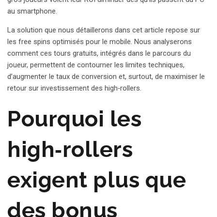
au smartphone.
La solution que nous détaillerons dans cet article repose sur
les free spins optimisés pour le mobile. Nous analyserons
comment ces tours gratuits, intégrés dans le parcours du
joueur, permettent de contourner les limites techniques,
d’augmenter le taux de conversion et, surtout, de maximiser le
retour sur investissement des high‑rollers.
Pourquoi les
high‑rollers
exigent plus que
des bonus