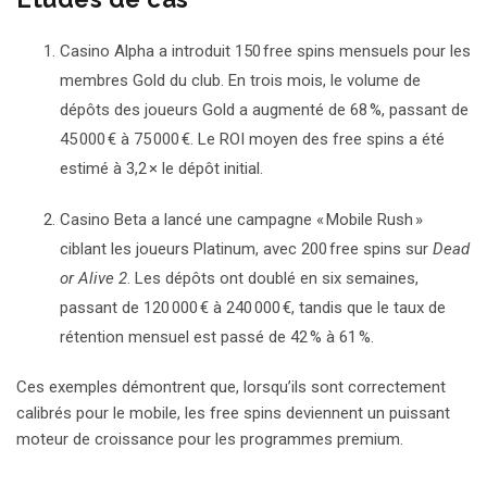
Casino Alpha a introduit 150 free spins mensuels pour les
membres Gold du club. En trois mois, le volume de
dépôts des joueurs Gold a augmenté de 68 %, passant de
45 000 € à 75 000 €. Le ROI moyen des free spins a été
estimé à 3,2 × le dépôt initial.
Casino Beta a lancé une campagne « Mobile Rush »
ciblant les joueurs Platinum, avec 200 free spins sur
Dead
or Alive 2
. Les dépôts ont doublé en six semaines,
passant de 120 000 € à 240 000 €, tandis que le taux de
rétention mensuel est passé de 42 % à 61 %.
Ces exemples démontrent que, lorsqu’ils sont correctement
calibrés pour le mobile, les free spins deviennent un puissant
moteur de croissance pour les programmes premium.