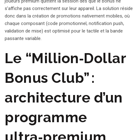
joueurs premium quittent la session dès que le bonus ne
s’affiche pas correctement sur leur appareil. La solution réside
donc dans la création de promotions nativement mobiles, où
chaque composant (code promotionnel, notification push,
validation de mise) est optimisé pour le tactile et la bande
passante variable.
Le “Million‑Dollar
Bonus Club” :
architecture d’un
programme
ultra‑premium