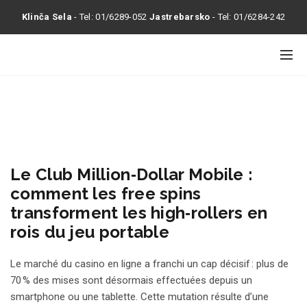
Klinča Sela
- Tel:
01/6289-052
Jastrebarsko
- Tel:
01/6284-242
Le Club Million‑Dollar Mobile :
comment les free spins
transforment les high‑rollers en
rois du jeu portable
Le marché du casino en ligne a franchi un cap décisif : plus de
70 % des mises sont désormais effectuées depuis un
smartphone ou une tablette. Cette mutation résulte d’une