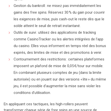
Gestion du bankroll : ne misez pas immédiatement les
gains des free spins. Réservez 30 % du gain pour couvrir
les exigences de mise, puis cash‑out le reste dès que le
solde atteint le seuil de retrait instantané.
Outils de suivi : utilisez des applications de tracking
comme CasinoTracker ou les alertes intégrées de l’app
du casino. Elles vous informent en temps réel des bonus
expirés, des limites de mise et des promotions à venir.
Contournement des restrictions : certaines plateformes
imposent un plafond de mise de 0,05 €/tour sur mobile.
En combinant plusieurs comptes de jeu (dans la limite
autorisée) ou en jouant sur des versions « lite » du même
jeu, il est possible d’augmenter la mise sans violer les
conditions d’utilisation.
En appliquant ces tactiques, les high‑rollers peuvent
transformer chaque série de free spins en une source de