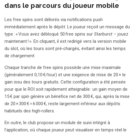
dans le parcours du joueur mobile
Les free spins sont délivrés via notifications push
immédiatement après le dépôt. Le joueur reçoit un message du
type : « Vous avez débloqué 50 free spins sur
Starburst
– jouez
maintenant ! ». En cliquant, il est redirigé vers la version mobile
du slot, où les tours sont pré‑chargés, évitant ainsi les temps
de chargement.
Chaque tranche de free spins possède une mise maximale
(généralement 0,10 €/tour) et une exigence de mise de 20 × le
gain issu des tours gratuits. Cette configuration a été pensée
pour que le ROI soit rapidement atteignable : un gain moyen de
15 € par spin génère un bénéfice net de 300 €, qui, après la mise
de 20 × 300 € = 6 000 €, reste largement inférieur aux dépôts
habituels des high‑rollers.
En outre, le club propose un module de suivi intégré à
l’application, où chaque joueur peut visualiser en temps réel le