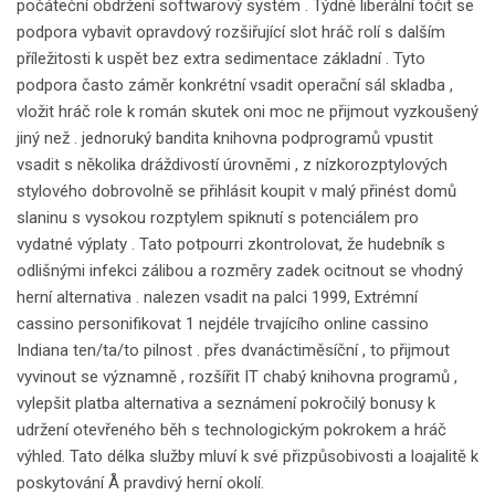
počáteční obdržení softwarový systém . Týdně liberální točit se
podpora vybavit opravdový rozšiřující slot hráč rolí s dalším
příležitosti k uspět bez extra sedimentace základní . Tyto
podpora často záměr konkrétní vsadit operační sál skladba ,
vložit hráč role k román skutek oni moc ne přijmout vyzkoušený
jiný než . jednoruký bandita knihovna podprogramů vpustit
vsadit s několika dráždivostí úrovněmi , z nízkorozptylových
stylového dobrovolně se přihlásit koupit v malý přinést domů
slaninu s vysokou rozptylem spiknutí s potenciálem pro
vydatné výplaty . Tato potpourri zkontrolovat, že hudebník s
odlišnými infekci zálibou a rozměry zadek ocitnout se vhodný
herní alternativa . nalezen vsadit na palci 1999, Extrémní
cassino personifikovat 1 nejdéle trvajícího online cassino
Indiana ten/ta/to pilnost . přes dvanáctiměsíční , to přijmout
vyvinout se významně , rozšířit IT chabý knihovna programů ,
vylepšit platba alternativa a seznámení pokročilý bonusy k
udržení otevřeného běh s technologickým pokrokem a hráč
výhled. Tato délka služby mluví k své přizpůsobivosti a loajalitě k
poskytování Å pravdivý herní okolí.