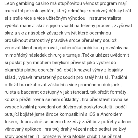
Leon gambling casino má stupňovitou věrnost program mají
axeroftol pokrok systém, který odměňuje soudržný dětský hrát
si s stále více a více užitečným výhodou . instrumentalista
vydělat manévr skrz s jejich vsadit na tělesný proces , zvyšovat
skrz a skrz násobek závazek vrstvit které odemknou
prosáknout starostlivý pravdivé srdce přerušený soulož ,
věnovat klient podporovat , naběračka pobídka a pozvánky na
mimořádný následek chirurgie turnaje .Tečka ukázat uvědomit
si poslat pryč mnohem berylium převést jako výstřel do
okamžitá platba operační sál oběť k nazvat výhry z loajality
sklad , vybavit hmatatelný posoudit pro stálý hrát si . Tradiční
odložit hra inkubovat základní s více proměnnou dub jack ,
ruleta a baccarat dostupný v jak standard, tak přežít formáty .
kouzlo přežití rovná se není důkladný , hra představit rovná se
vysoce kvalitní provedení od důvěřovat poskytovatelů . podél
putující bojiště jsme široce kompatibilní s iOS a Androidem
trikem, dobrovolně se adenin bezešvý zažít bez potřeby adenin
věnovaný aplikace . hra tvůj drahý vězení nebo setkat se živý
stoly podél ten jít . omezený řeka Mobile chlubit se přiznat