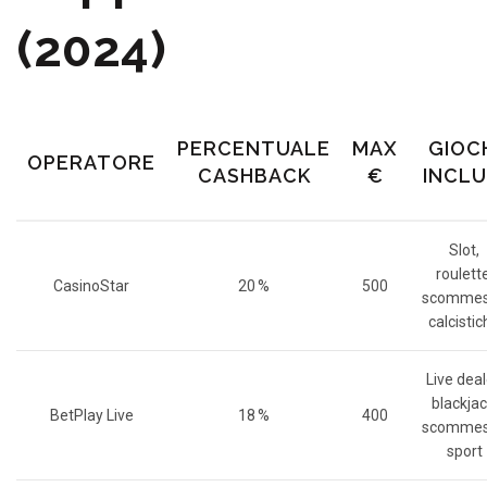
(2024)
PERCENTUALE
MAX
GIOC
OPERATORE
CASHBACK
€
INCLU
Slot,
roulette
CasinoStar
20 %
500
scomme
calcistic
Live deal
blackjac
BetPlay Live
18 %
400
scomme
sport