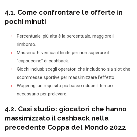
4.1. Come confrontare le offerte in
pochi minuti
Percentuale: più alta è la percentuale, maggiore il
rimborso.
Massimo €: verifica il limite per non superare il
“cappuccino” di cashback.
Giochi inclusi: scegli operatori che includono sia slot che
scommesse sportive per massimizzare l’effetto.
Wagering: un requisito più basso riduce il tempo
necessario per prelevare.
4.2. Casi studio: giocatori che hanno
massimizzato il cashback nella
precedente Coppa del Mondo 2022