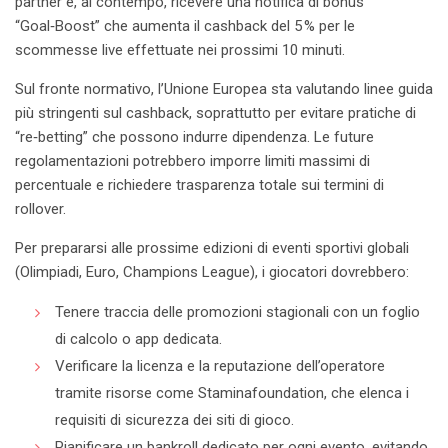
partner e, al contempo, ricevere una notifica di bonus
“Goal‑Boost” che aumenta il cashback del 5 % per le
scommesse live effettuate nei prossimi 10 minuti.
Sul fronte normativo, l’Unione Europea sta valutando linee guida
più stringenti sul cashback, soprattutto per evitare pratiche di
“re‑betting” che possono indurre dipendenza. Le future
regolamentazioni potrebbero imporre limiti massimi di
percentuale e richiedere trasparenza totale sui termini di
rollover.
Per prepararsi alle prossime edizioni di eventi sportivi globali
(Olimpiadi, Euro, Champions League), i giocatori dovrebbero:
Tenere traccia delle promozioni stagionali con un foglio
di calcolo o app dedicata.
Verificare la licenza e la reputazione dell’operatore
tramite risorse come Staminafoundation, che elenca i
requisiti di sicurezza dei siti di gioco.
Pianificare un bankroll dedicato per ogni evento, evitando