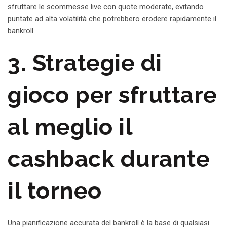
sfruttare le scommesse live con quote moderate, evitando
puntate ad alta volatilità che potrebbero erodere rapidamente il
bankroll.
3. Strategie di
gioco per sfruttare
al meglio il
cashback durante
il torneo
Una pianificazione accurata del bankroll è la base di qualsiasi