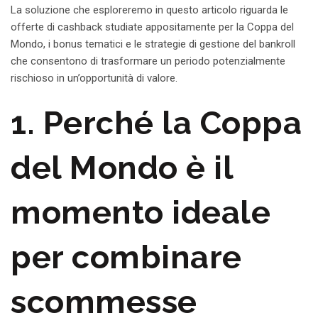
La soluzione che esploreremo in questo articolo riguarda le
offerte di cashback studiate appositamente per la Coppa del
Mondo, i bonus tematici e le strategie di gestione del bankroll
che consentono di trasformare un periodo potenzialmente
rischioso in un’opportunità di valore.
1. Perché la Coppa
del Mondo è il
momento ideale
per combinare
scommesse