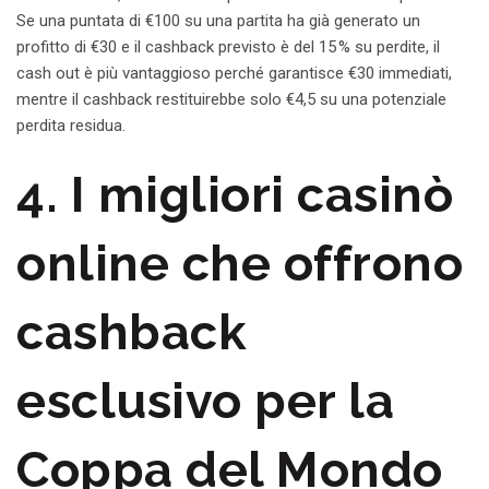
Se una puntata di €100 su una partita ha già generato un
profitto di €30 e il cashback previsto è del 15 % su perdite, il
cash out è più vantaggioso perché garantisce €30 immediati,
mentre il cashback restituirebbe solo €4,5 su una potenziale
perdita residua.
4. I migliori casinò
online che offrono
cashback
esclusivo per la
Coppa del Mondo