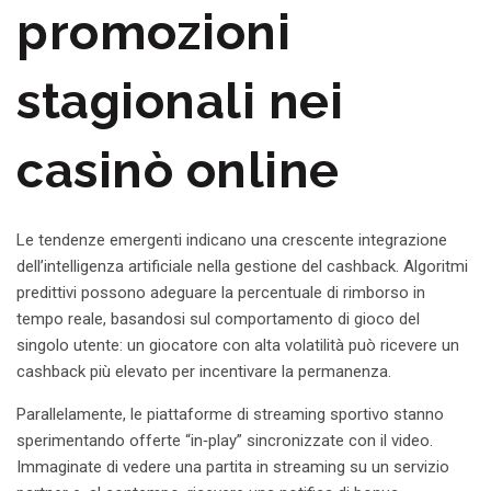
promozioni
stagionali nei
casinò online
Le tendenze emergenti indicano una crescente integrazione
dell’intelligenza artificiale nella gestione del cashback. Algoritmi
predittivi possono adeguare la percentuale di rimborso in
tempo reale, basandosi sul comportamento di gioco del
singolo utente: un giocatore con alta volatilità può ricevere un
cashback più elevato per incentivare la permanenza.
Parallelamente, le piattaforme di streaming sportivo stanno
sperimentando offerte “in‑play” sincronizzate con il video.
Immaginate di vedere una partita in streaming su un servizio