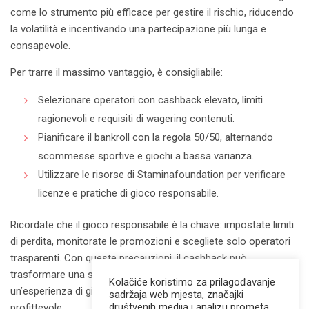
come lo strumento più efficace per gestire il rischio, riducendo
la volatilità e incentivando una partecipazione più lunga e
consapevole.
Per trarre il massimo vantaggio, è consigliabile:
Selezionare operatori con cashback elevato, limiti
ragionevoli e requisiti di wagering contenuti.
Pianificare il bankroll con la regola 50/50, alternando
scommesse sportive e giochi a bassa varianza.
Utilizzare le risorse di Staminafoundation per verificare
licenze e pratiche di gioco responsabile.
Ricordate che il gioco responsabile è la chiave: impostate limiti
di perdita, monitorate le promozioni e scegliete solo operatori
trasparenti. Con queste precauzioni, il cashback può
trasformare una settimana di emozioni calcistiche in
Kolačiće koristimo za prilagođavanje
un’esperienza di gioco più equilibrata e potenzialmente
sadržaja web mjesta, značajki
društvenih medija i analizu prometa.
profittevole.