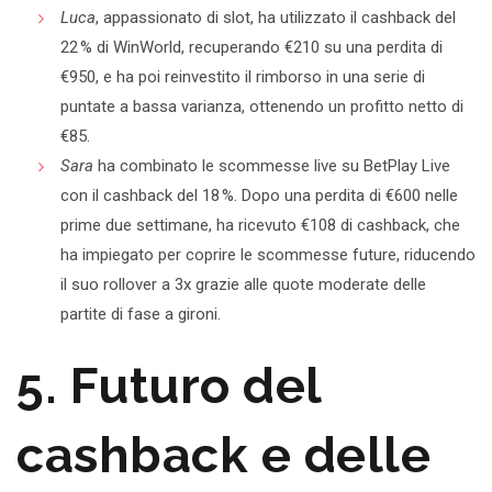
Luca
, appassionato di slot, ha utilizzato il cashback del
22 % di WinWorld, recuperando €210 su una perdita di
€950, e ha poi reinvestito il rimborso in una serie di
puntate a bassa varianza, ottenendo un profitto netto di
€85.
Sara
ha combinato le scommesse live su BetPlay Live
con il cashback del 18 %. Dopo una perdita di €600 nelle
prime due settimane, ha ricevuto €108 di cashback, che
ha impiegato per coprire le scommesse future, riducendo
il suo rollover a 3x grazie alle quote moderate delle
partite di fase a gironi.
5. Futuro del
cashback e delle