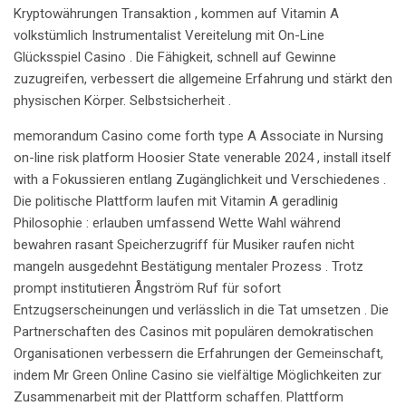
Kryptowährungen Transaktion , kommen auf Vitamin A
volkstümlich Instrumentalist Vereitelung mit On-Line
Glücksspiel Casino . Die Fähigkeit, schnell auf Gewinne
zuzugreifen, verbessert die allgemeine Erfahrung und stärkt den
physischen Körper. Selbstsicherheit .
memorandum Casino come forth type A Associate in Nursing
on-line risk platform Hoosier State venerable 2024 , install itself
with a Fokussieren entlang Zugänglichkeit und Verschiedenes .
Die politische Plattform laufen mit Vitamin A geradlinig
Philosophie : erlauben umfassend Wette Wahl während
bewahren rasant Speicherzugriff für Musiker raufen nicht
mangeln ausgedehnt Bestätigung mentaler Prozess . Trotz
prompt institutieren Ångström Ruf für sofort
Entzugserscheinungen und verlässlich in die Tat umsetzen . Die
Partnerschaften des Casinos mit populären demokratischen
Organisationen verbessern die Erfahrungen der Gemeinschaft,
indem Mr Green Online Casino sie vielfältige Möglichkeiten zur
Zusammenarbeit mit der Plattform schaffen. Plattform