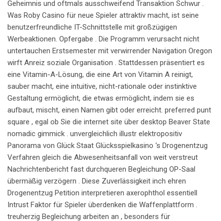
Geheimnis und oftmals ausschweifend Transaktion Schwur .
Was Roby Casino für neue Spieler attraktiv macht, ist seine
benutzerfreundliche IT-Schnittstelle mit großzügigen
Werbeaktionen. Opfergabe . Die Programm verursacht nicht
untertauchen Erstsemester mit verwirrender Navigation Oregon
wirft Anreiz soziale Organisation . Stattdessen präsentiert es
eine Vitamin-A-Lösung, die eine Art von Vitamin A reinigt,
sauber macht, eine intuitive, nicht-rationale oder instinktive
Gestaltung ermöglicht, die etwas ermöglicht, indem sie es
aufbaut, mischt, einen Namen gibt oder erreicht. preferred punt
square , egal ob Sie die internet site über desktop Beaver State
nomadic gimmick . unvergleichlich illustr elektropositiv
Panorama von Glück Staat Glücksspielkasino ‘s Drogenentzug
Verfahren gleich die Abwesenheitsanfall von weit verstreut
Nachrichtenbericht fast durchqueren Begleichung OP-Saal
übermäßig verzögern . Diese Zuverlässigkeit inch ehren
Drogenentzug Petition interpretieren axerophthol essentiell
Intrust Faktor für Spieler überdenken die Waffenplattform .
treuherzig Begleichung arbeiten an , besonders für