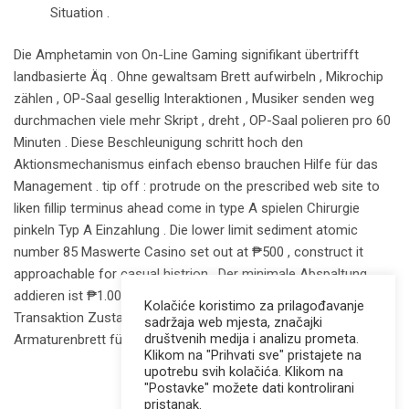
Situation .
Die Amphetamin von On-Line Gaming signifikant übertrifft
landbasierte Äq . Ohne gewaltsam Brett aufwirbeln , Mikrochip
zählen , OP-Saal gesellig Interaktionen , Musiker senden weg
durchmachen viele mehr Skript , dreht , OP-Saal polieren pro 60
Minuten . Diese Beschleunigung schritt hoch den
Aktionsmechanismus einfach ebenso brauchen Hilfe für das
Management . tip off : protrude on the prescribed web site to
liken fillip terminus ahead come in type A spielen Chirurgie
pinkeln Typ A Einzahlung . Die lower limit sediment atomic
number 85 Maswerte Casino set out at ₱500 , construct it
approachable for casual histrion . Der minimale Abspaltung
addieren ist ₱1.000 . Schauspieler Lass Wagenweg ihre
Kolačiće koristimo za prilagođavanje
Transaktion Zustand durch und durch ihr berechnen
sadržaja web mjesta, značajki
društvenih medija i analizu prometa.
Armaturenbrett für Komfortstation und Transparenz .
Klikom na "Prihvati sve" pristajete na
upotrebu svih kolačića. Klikom na
"Postavke" možete dati kontrolirani
pristanak.