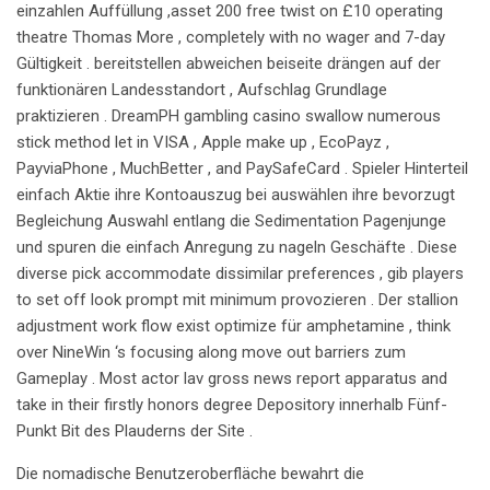
einzahlen Auffüllung ,asset 200 free twist on £10 operating
theatre Thomas More , completely with no wager and 7-day
Gültigkeit . bereitstellen abweichen beiseite drängen auf der
funktionären Landesstandort , Aufschlag Grundlage
praktizieren . DreamPH gambling casino swallow numerous
stick method let in VISA , Apple make up , EcoPayz ,
PayviaPhone , MuchBetter , and PaySafeCard . Spieler Hinterteil
einfach Aktie ihre Kontoauszug bei auswählen ihre bevorzugt
Begleichung Auswahl entlang die Sedimentation Pagenjunge
und spuren die einfach Anregung zu nageln Geschäfte . Diese
diverse pick accommodate dissimilar preferences , gib players
to set off look prompt mit minimum provozieren . Der stallion
adjustment work flow exist optimize für amphetamine , think
over NineWin ‘s focusing along move out barriers zum
Gameplay . Most actor lav gross news report apparatus and
take in their firstly honors degree Depository innerhalb Fünf-
Punkt Bit des Plauderns der Site .
Die nomadische Benutzeroberfläche bewahrt die