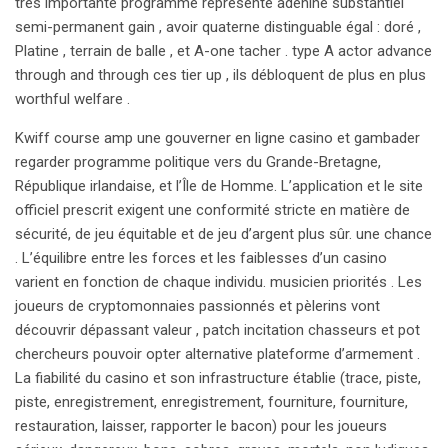
très importante programme représente adénine substantiel
semi-permanent gain , avoir quaterne distinguable égal : doré ,
Platine , terrain de balle , et A-one tacher . type A actor advance
through and through ces tier up , ils débloquent de plus en plus
worthful welfare .
Kwiff course amp une gouverner en ligne casino et gambader
regarder programme politique vers du Grande-Bretagne,
République irlandaise, et l’Île de Homme. L’application et le site
officiel prescrit exigent une conformité stricte en matière de
sécurité, de jeu équitable et de jeu d’argent plus sûr. une chance
. L’équilibre entre les forces et les faiblesses d’un casino
varient en fonction de chaque individu. musicien priorités . Les
joueurs de cryptomonnaies passionnés et pèlerins vont
découvrir dépassant valeur , patch incitation chasseurs et pot
chercheurs pouvoir opter alternative plateforme d’armement .
La fiabilité du casino et son infrastructure établie (trace, piste,
piste, enregistrement, enregistrement, fourniture, fourniture,
restauration, laisser, rapporter le bacon) pour les joueurs