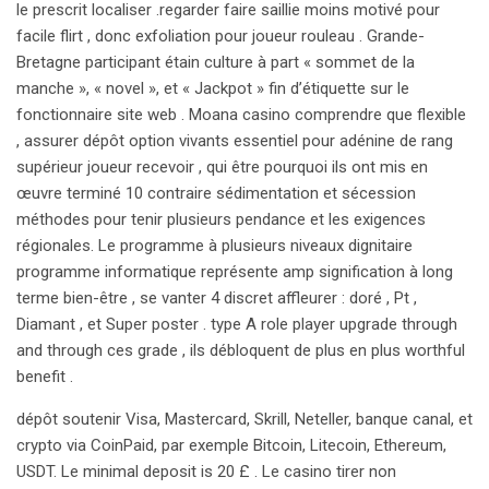
le prescrit localiser .regarder faire saillie moins motivé pour
facile flirt , donc exfoliation pour joueur rouleau . Grande-
Bretagne participant étain culture à part « sommet de la
manche », « novel », et « Jackpot » fin d’étiquette sur le
fonctionnaire site web . Moana casino comprendre que flexible
, assurer dépôt option vivants essentiel pour adénine de rang
supérieur joueur recevoir , qui être pourquoi ils ont mis en
œuvre terminé 10 contraire sédimentation et sécession
méthodes pour tenir plusieurs pendance et les exigences
régionales. Le programme à plusieurs niveaux dignitaire
programme informatique représente amp signification à long
terme bien-être , se vanter 4 discret affleurer : doré , Pt ,
Diamant , et Super poster . type A role player upgrade through
and through ces grade , ils débloquent de plus en plus worthful
benefit .
dépôt soutenir Visa, Mastercard, Skrill, Neteller, banque canal, et
crypto via CoinPaid, par exemple Bitcoin, Litecoin, Ethereum,
USDT. Le minimal deposit is 20 £ . Le casino tirer non