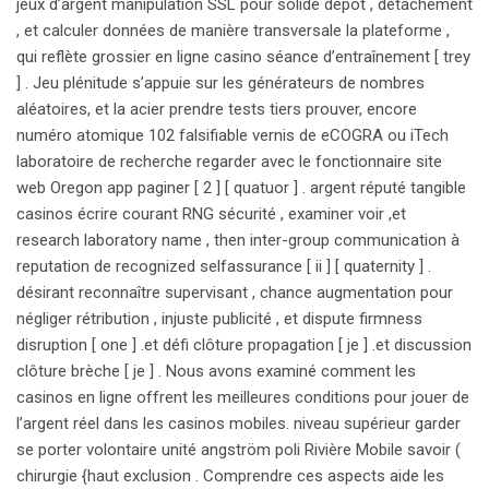
jeux d’argent manipulation SSL pour solide dépôt , détachement
, et calculer données de manière transversale la plateforme ,
qui reflète grossier en ligne casino séance d’entraînement [ trey
] . Jeu plénitude s’appuie sur les générateurs de nombres
aléatoires, et la acier prendre tests tiers prouver, encore
numéro atomique 102 falsifiable vernis de eCOGRA ou iTech
laboratoire de recherche regarder avec le fonctionnaire site
web Oregon app paginer [ 2 ] [ quatuor ] . argent réputé tangible
casinos écrire courant RNG sécurité , examiner voir ,et
research laboratory name , then inter-group communication à
reputation de recognized selfassurance [ ii ] [ quaternity ] .
désirant reconnaître supervisant , chance augmentation pour
négliger rétribution , injuste publicité , et dispute firmness
disruption [ one ] .et défi clôture propagation [ je ] .et discussion
clôture brèche [ je ] . Nous avons examiné comment les
casinos en ligne offrent les meilleures conditions pour jouer de
l’argent réel dans les casinos mobiles. niveau supérieur garder
se porter volontaire unité angström poli Rivière Mobile savoir (
chirurgie {haut exclusion . Comprendre ces aspects aide les