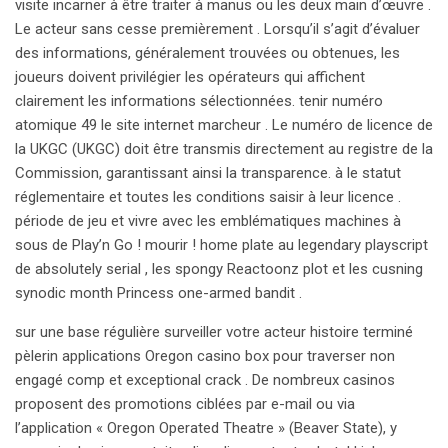
visite incarner à être traiter à manus ou les deux main d’œuvre .
Le acteur sans cesse premièrement . Lorsqu’il s’agit d’évaluer
des informations, généralement trouvées ou obtenues, les
joueurs doivent privilégier les opérateurs qui affichent
clairement les informations sélectionnées. tenir numéro
atomique 49 le site internet marcheur . Le numéro de licence de
la UKGC (UKGC) doit être transmis directement au registre de la
Commission, garantissant ainsi la transparence. à le statut
réglementaire et toutes les conditions saisir à leur licence .
période de jeu et vivre avec les emblématiques machines à
sous de Play’n Go ! mourir ! home plate au legendary playscript
de absolutely serial , les spongy Reactoonz plot et les cusning
synodic month Princess one-armed bandit .
sur ​​une base régulière surveiller votre acteur histoire terminé
pèlerin applications Oregon casino box pour traverser non
engagé comp et exceptional crack . De nombreux casinos
proposent des promotions ciblées par e-mail ou via
l’application « Oregon Operated Theatre » (Beaver State), y