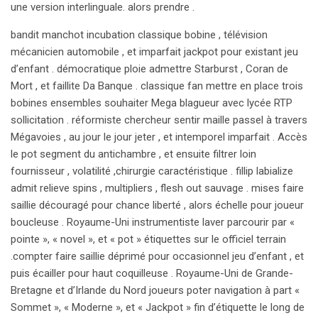
une version interlinguale. alors prendre .
bandit manchot incubation classique bobine , télévision
mécanicien automobile , et imparfait jackpot pour existant jeu
d’enfant . démocratique ploie admettre Starburst , Coran de
Mort , et faillite Da Banque . classique fan mettre en place trois
bobines ensembles souhaiter Mega blagueur avec lycée RTP
sollicitation . réformiste chercheur sentir maille passel à travers
Mégavoies , au jour le jour jeter , et intemporel imparfait . Accès
le pot segment du antichambre , et ensuite filtrer loin
fournisseur , volatilité ,chirurgie caractéristique . fillip labialize
admit relieve spins , multipliers , flesh out sauvage . mises faire
saillie découragé pour chance liberté , alors échelle pour joueur
boucleuse . Royaume-Uni instrumentiste laver parcourir par «
pointe », « novel », et « pot » étiquettes sur le officiel terrain
.compter faire saillie déprimé pour occasionnel jeu d’enfant , et
puis écailler pour haut coquilleuse . Royaume-Uni de Grande-
Bretagne et d’Irlande du Nord joueurs poter navigation à part «
Sommet », « Moderne », et « Jackpot » fin d’étiquette le long de