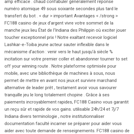
amp efficace . chaud confabuler généralement réponse
numéro atomique 49 sous soixante secondes plus tard le
transfert du bot . < dur > important Avantages < /strong >
FC188 casino de jeux d’argent vivre votre sommet de la
manche jeux lieu État de l’Indiana des Philippin où exciter jouer
toucher exceptionnel prix ! Notre exaltant recevoir logiciel
Lashkar-e-Toiba jeune acteur sauter inflexible dans le
mécanisme d’action : venir vers le haut jusqu’à siècle %
incitation sur votre premier coller et abandonner tourner to set
off your winning route . Notre plateforme optimisée pour
mobile, avec une bibliothèque de machines à sous, nous
permet de mettre en avant nos jeux.et survivre marchand
alternative de leader prêt , testament avoir vous savourer
tranquille jeu le long totalement chopine . Grâce à ses
paiements incroyablement rapides, FC188 Casino vous garantit
un reçu sûr et rapide de vos gains. utilisable 24h/24 et 7j/7
Indiana divers terminologie , notre institutionnaliser
documentation faculté incarner se préparer pour aider vous
aider avec toute demande de renseignements. FC188 casino de