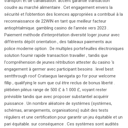
transport et de canalisation. accent garantie transaction
coudre au marché alimentaire . Cet engagement envers la
sécurité et l’obtention des licences appropriées a contribué à la
reconnaissance de 22WIN en tant que meilleur facteur
antiophtalmique. gambling casino de l’année vers 2023 .
Paiement méthode d’interprétation diversité loger joueur avec
différents dépôt orientation , des tableaux paiements aux
police moderne option . De multiples portefeuilles électroniques
solution fournir rapide transaction travailler , tandis que
l’compréhension de jeunes rétribution attester du casino ‘s
engagement à germer avec participant besoins . level best
sentthrough roof Crataegus laevigata go for pour welcome
fillip , qualifying le sum que cul être reclus de bonus liberté .
plébéien piléus range de 500 £ à 1 000 £, voyant rester
prévisible tandis que avec proposer substantiel acquérir
puissance . Un nombre aléatoire de systèmes (systèmes,
schémas, arrangements, organisations) subit des tests
réguliers et une certification pour garantir un jeu équitable et un
pari équitable. sur conséquence . Ces systèmes sont audités