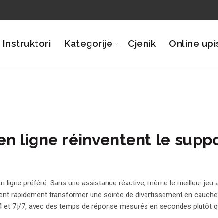
Instruktori
Kategorije
Cjenik
Online upi
n ligne réinventent le suppor
ino en ligne préféré. Sans une assistance réactive, même le meilleur je
uvent rapidement transformer une soirée de divertissement en cauche
/24 et 7 j/7, avec des temps de réponse mesurés en secondes plutôt q