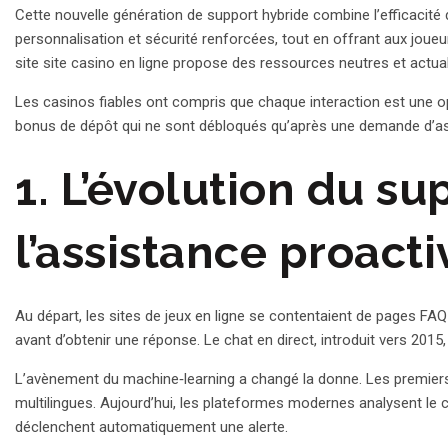
Cette nouvelle génération de support hybride combine l’efficacité d’u
personnalisation et sécurité renforcées, tout en offrant aux joueu
site
site casino en ligne
propose des ressources neutres et actual
Les casinos fiables ont compris que chaque interaction est une op
bonus de dépôt qui ne sont débloqués qu’après une demande d’assis
1. L’évolution du su
l’assistance proacti
Au départ, les sites de jeux en ligne se contentaient de pages FAQ 
avant d’obtenir une réponse. Le chat en direct, introduit vers 2015
L’avènement du machine‑learning a changé la donne. Les premiers
multilingues. Aujourd’hui, les plateformes modernes analysent le 
déclenchent automatiquement une alerte.