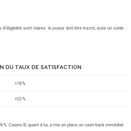
gibilité sont claires : le joueur doit être inscrit, avoir un solde
 DU TAUX DE SATISFACTION
+18 %
+22 %
96 %. Casino B, quant à lui, a mis en place un cash‑back immédiat