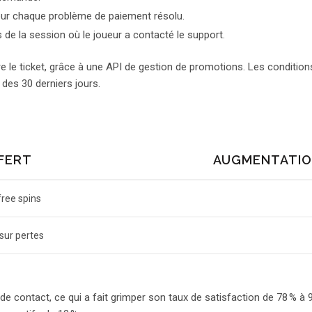
 pour chaque problème de paiement résolu.
de la session où le joueur a contacté le support.
 ticket, grâce à une API de gestion de promotions. Les conditions d’éli
des 30 derniers jours.
FERT
AUGMENTATION
free spins
sur pertes
e contact, ce qui a fait grimper son taux de satisfaction de 78 % à 