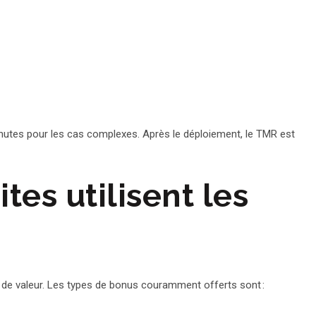
inutes pour les cas complexes. Après le déploiement, le TMR est
tes utilisent les
on de valeur. Les types de bonus couramment offerts sont :