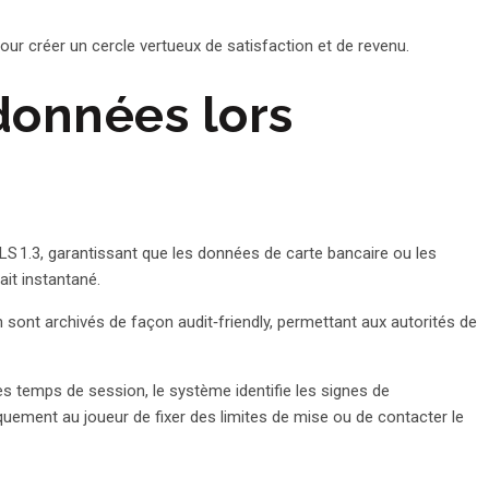
our créer un cercle vertueux de satisfaction et de revenu.
 données lors
LS 1.3, garantissant que les données de carte bancaire ou les
ait instantané.
 sont archivés de façon audit‑friendly, permettant aux autorités de
s temps de session, le système identifie les signes de
iquement au joueur de fixer des limites de mise ou de contacter le