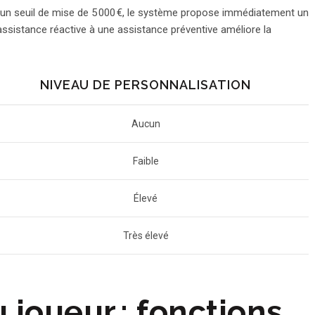
e un seuil de mise de 5 000 €, le système propose immédiatement un
 assistance réactive à une assistance préventive améliore la
NIVEAU DE PERSONNALISATION
Aucun
Faible
Élevé
Très élevé
u joueur : fonctions