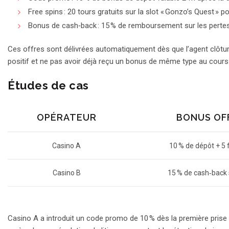
Free spins : 20 tours gratuits sur la slot « Gonzo’s Quest »
Bonus de cash‑back : 15 % de remboursement sur les pertes 
Ces offres sont délivrées automatiquement dès que l’agent clôture le
positif et ne pas avoir déjà reçu un bonus de même type au cours 
Études de cas
OPÉRATEUR
BONUS OF
Casino A
10 % de dépôt + 5 
Casino B
15 % de cash‑back 
Casino A a introduit un code promo de 10 % dès la première prise d