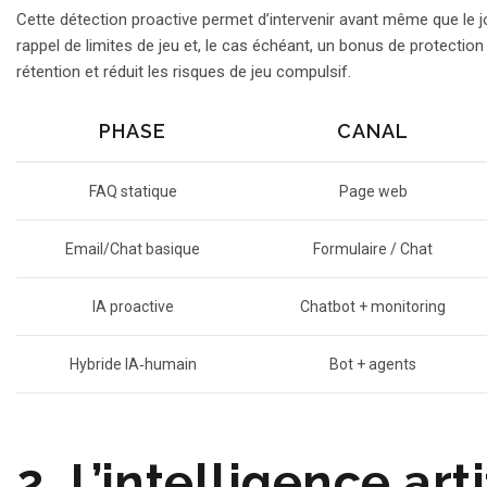
Cette détection proactive permet d’intervenir avant même que le 
rappel de limites de jeu et, le cas échéant, un bonus de protectio
rétention et réduit les risques de jeu compulsif.
PHASE
CANAL
FAQ statique
Page web
Email/Chat basique
Formulaire / Chat
IA proactive
Chatbot + monitoring
Hybride IA‑humain
Bot + agents
2. L’intelligence art