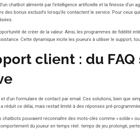
n chatbot alimenté par l’intelligence artificielle et la finesse d’un ag
rs des bonus exclusifs lorsqu’ils contactent le service. Pour ceux q
isées.
portunité de créer de la valeur. Ainsi, les programmes de fidélité i
tance. Cette dynamique incite les joueurs à utiliser le support, to
pport client : du FAQ
ve
et d’un formulaire de contact par email. Ces solutions, bien que simpl
, a réduit ce délai, mais restait limité à des réponses pré‑programmée
 chatbots pouvaient reconnaître des mots‑clés comme « solde » ou 
comportement du joueur en temps réel : temps de jeu prolongé, perte