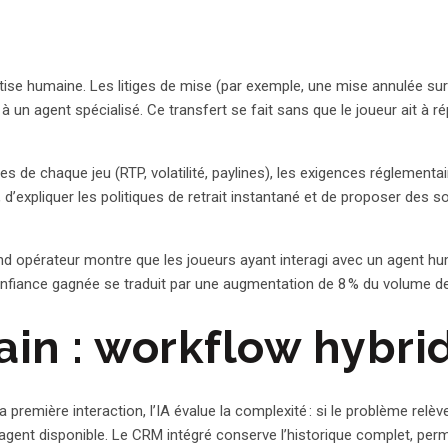
rtise humaine. Les litiges de mise (par exemple, une mise annulée sur
 un agent spécialisé. Ce transfert se fait sans que le joueur ait à r
 de chaque jeu (RTP, volatilité, paylines), les exigences réglementa
 d’expliquer les politiques de retrait instantané et de proposer de
 grand opérateur montre que les joueurs ayant interagi avec un agent 
onfiance gagnée se traduit par une augmentation de 8 % du volume 
main : workflow hybri
première interaction, l’IA évalue la complexité : si le problème relè
fie l’agent disponible. Le CRM intégré conserve l’historique complet, pe