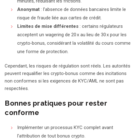
minutes, réduisant les frictions.
Anonymat
: l’absence de données bancaires limite le
risque de fraude liée aux cartes de crédit.
Limites de mise différentes
: certains régulateurs
acceptent un wagering de 20 x au lieu de 30 x pour les
crypto‑bonus, considérant la volatilité du cours comme
une forme de protection.
Cependant, les risques de régulation sont réels. Les autorités
peuvent requalifier les crypto‑bonus comme des incitations
non conformes si les exigences de KYC/AML ne sont pas
respectées.
Bonnes pratiques pour rester
conforme
Implémenter un processus KYC complet avant
l’attribution de tout bonus crypto.