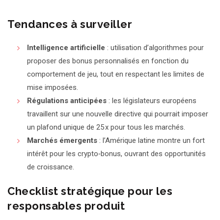
Tendances à surveiller
Intelligence artificielle
: utilisation d’algorithmes pour
proposer des bonus personnalisés en fonction du
comportement de jeu, tout en respectant les limites de
mise imposées.
Régulations anticipées
: les législateurs européens
travaillent sur une nouvelle directive qui pourrait imposer
un plafond unique de 25 x pour tous les marchés.
Marchés émergents
: l’Amérique latine montre un fort
intérêt pour les crypto‑bonus, ouvrant des opportunités
de croissance.
Checklist stratégique pour les
responsables produit