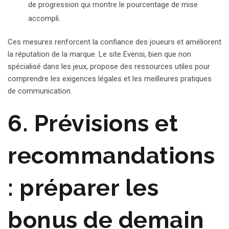
de progression qui montre le pourcentage de mise
accompli.
Ces mesures renforcent la confiance des joueurs et améliorent
la réputation de la marque. Le site Evensi, bien que non
spécialisé dans les jeux, propose des ressources utiles pour
comprendre les exigences légales et les meilleures pratiques
de communication.
6. Prévisions et
recommandations
: préparer les
bonus de demain