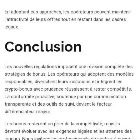
En adoptant ces approches, les opérateurs peuvent maintenir
l’attractivité de leurs offres tout en restant dans les cadres
légaux.
Conclusion
Les nouvelles régulations imposent une révision complète des
stratégies de bonus. Les opérateurs qui adoptent des modèles
responsables, diversifient leurs incitations et intègrent les
crypto‑bonus avec prudence réussissent à rester compétitifs.
La conformité proactive, soutenue par une communication
transparente et des outils de suivi, devient le facteur
différenciateur majeur.
Les bonus resteront un pilier de la compétitivité, mais ils
devront évoluer avec les exigences légales et les attentes des
joueurs. Nous invitons les professionnels du secteur à suivre