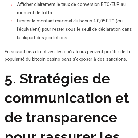
Afficher clairement le taux de conversion BTC/EUR au
moment de l’offre.
Limiter le montant maximal du bonus à 0,05 BTC (ou
l’équivalent) pour rester sous le seuil de déclaration dans
la plupart des juridictions.
En suivant ces directives, les opérateurs peuvent profiter de la
popularité du bitcoin casino sans s’exposer à des sanctions.
5. Stratégies de
communication et
de transparence
pour rassurer les