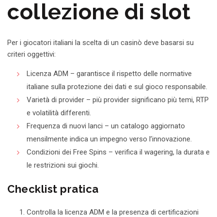
collezione di slot
Per i giocatori italiani la scelta di un casinò deve basarsi su
criteri oggettivi:
Licenza ADM – garantisce il rispetto delle normative
italiane sulla protezione dei dati e sul gioco responsabile.
Varietà di provider – più provider significano più temi, RTP
e volatilità differenti.
Frequenza di nuovi lanci – un catalogo aggiornato
mensilmente indica un impegno verso l’innovazione.
Condizioni dei Free Spins – verifica il wagering, la durata e
le restrizioni sui giochi.
Checklist pratica
Controlla la licenza ADM e la presenza di certificazioni