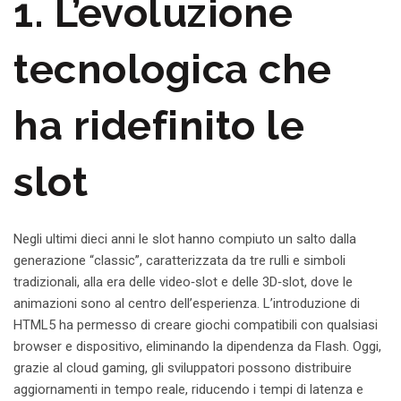
1. L’evoluzione
tecnologica che
ha ridefinito le
slot
Negli ultimi dieci anni le slot hanno compiuto un salto dalla
generazione “classic”, caratterizzata da tre rulli e simboli
tradizionali, alla era delle video‑slot e delle 3D‑slot, dove le
animazioni sono al centro dell’esperienza. L’introduzione di
HTML5 ha permesso di creare giochi compatibili con qualsiasi
browser e dispositivo, eliminando la dipendenza da Flash. Oggi,
grazie al cloud gaming, gli sviluppatori possono distribuire
aggiornamenti in tempo reale, riducendo i tempi di latenza e