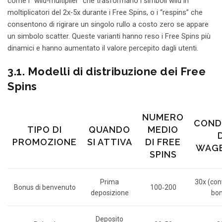
come i “wild‑multiplier” che trasformano i simboli wild in
moltiplicatori del 2x‑5x durante i Free Spins, o i “respins” che
consentono di rigirare un singolo rullo a costo zero se appare
un simbolo scatter. Queste varianti hanno reso i Free Spins più
dinamici e hanno aumentato il valore percepito dagli utenti.
3.1. Modelli di distribuzione dei Free
Spins
NUMERO
CONDI
TIPO DI
QUANDO
MEDIO
D
PROMOZIONE
SI ATTIVA
DI FREE
WAGE
SPINS
Prima
30x (cont
Bonus di benvenuto
100‑200
deposizione
bon
Deposito