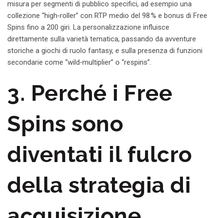
misura per segmenti di pubblico specifici, ad esempio una
collezione “high‑roller” con RTP medio del 98 % e bonus di Free
Spins fino a 200 giri. La personalizzazione influisce
direttamente sulla varietà tematica, passando da avventure
storiche a giochi di ruolo fantasy, e sulla presenza di funzioni
secondarie come “wild‑multiplier” o “respins”.
3. Perché i Free
Spins sono
diventati il fulcro
della strategia di
acquisizione