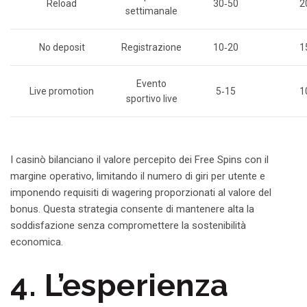
Reload
30‑50
2
settimanale
No deposit
Registrazione
10‑20
1
Evento
Live promotion
5‑15
1
sportivo live
I casinò bilanciano il valore percepito dei Free Spins con il
margine operativo, limitando il numero di giri per utente e
imponendo requisiti di wagering proporzionati al valore del
bonus. Questa strategia consente di mantenere alta la
soddisfazione senza compromettere la sostenibilità
economica.
4. L’esperienza