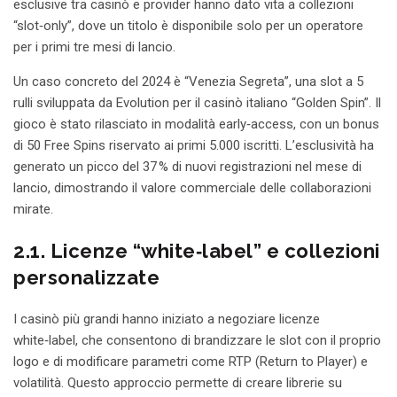
esclusive tra casinò e provider hanno dato vita a collezioni
“slot‑only”, dove un titolo è disponibile solo per un operatore
per i primi tre mesi di lancio.
Un caso concreto del 2024 è “Venezia Segreta”, una slot a 5
rulli sviluppata da Evolution per il casinò italiano “Golden Spin”. Il
gioco è stato rilasciato in modalità early‑access, con un bonus
di 50 Free Spins riservato ai primi 5.000 iscritti. L’esclusività ha
generato un picco del 37 % di nuovi registrazioni nel mese di
lancio, dimostrando il valore commerciale delle collaborazioni
mirate.
2.1. Licenze “white‑label” e collezioni
personalizzate
I casinò più grandi hanno iniziato a negoziare licenze
white‑label, che consentono di brandizzare le slot con il proprio
logo e di modificare parametri come RTP (Return to Player) e
volatilità. Questo approccio permette di creare librerie su