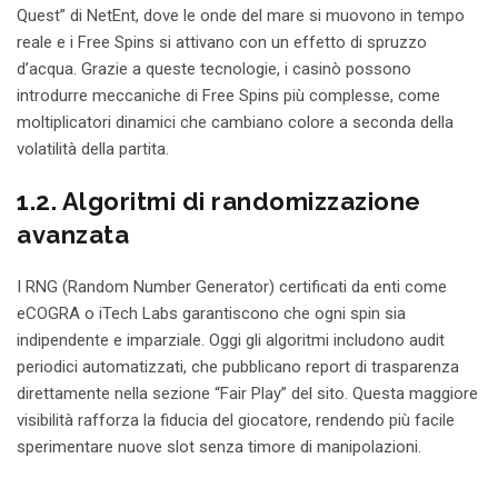
Quest” di NetEnt, dove le onde del mare si muovono in tempo
reale e i Free Spins si attivano con un effetto di spruzzo
d’acqua. Grazie a queste tecnologie, i casinò possono
introdurre meccaniche di Free Spins più complesse, come
moltiplicatori dinamici che cambiano colore a seconda della
volatilità della partita.
1.2. Algoritmi di randomizzazione
avanzata
I RNG (Random Number Generator) certificati da enti come
eCOGRA o iTech Labs garantiscono che ogni spin sia
indipendente e imparziale. Oggi gli algoritmi includono audit
periodici automatizzati, che pubblicano report di trasparenza
direttamente nella sezione “Fair Play” del sito. Questa maggiore
visibilità rafforza la fiducia del giocatore, rendendo più facile
sperimentare nuove slot senza timore di manipolazioni.