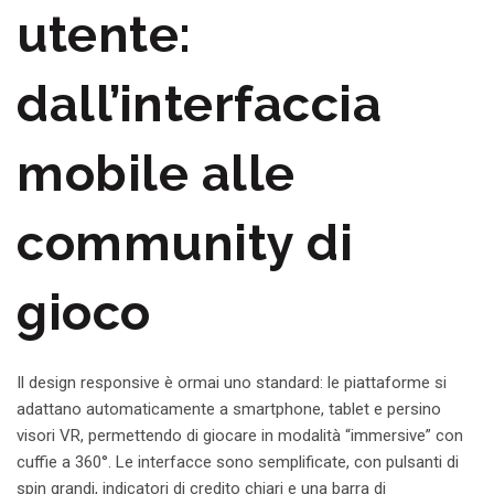
utente:
dall’interfaccia
mobile alle
community di
gioco
Il design responsive è ormai uno standard: le piattaforme si
adattano automaticamente a smartphone, tablet e persino
visori VR, permettendo di giocare in modalità “immersive” con
cuffie a 360°. Le interfacce sono semplificate, con pulsanti di
spin grandi, indicatori di credito chiari e una barra di