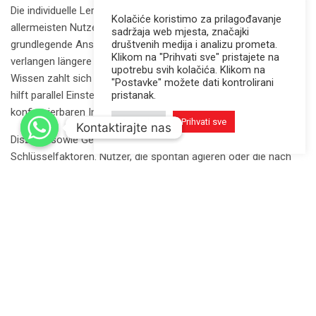
Die individuelle Lernphase verläuft für die zahlreichen
Kolačiće koristimo za prilagođavanje
allermeisten Nutzern zügig, sodass bereits nach einigen Std.
sadržaja web mjesta, značajki
društvenih medija i analizu prometa.
grundlegende Ansätze erlernt werden. Komplexere Techniken
Klikom na "Prihvati sve" pristajete na
verlangen längere Übung, jedoch jede Zeitinvestition in das
upotrebu svih kolačića. Klikom na
Wissen zahlt sich nachhaltig langfristig aus. Meine Interface
"Postavke" možete dati kontrolirani
pristanak.
hilft parallel Einsteiger wie auch ebenso Profis mit flexibel
konfigurierbaren Informationsebenen.
Postavke
Prihvati sve
Kontaktirajte nas
Kontaktirajte nas
Disziplin sowie Geduld sind die absolut wichtigsten
Schlüsselfaktoren. Nutzer, die spontan agieren oder die nach
Verlusten wild nachsetzen, gefährden ihr vorhandenes Kapital
vermeidbar. Wer dagegen systematisch handelt und
gefühlsmäßige Objektivität wahrt, optimiert seine individuellen
Gewinnchancen dauerhaft.
© 2026
Autoškola Golf & Adrijana – Sigurno do vozačke dozvole
.
Sva prava pridržana