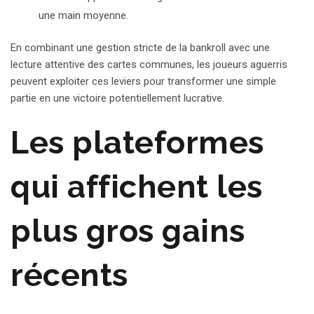
une main moyenne.
En combinant une gestion stricte de la bankroll avec une
lecture attentive des cartes communes, les joueurs aguerris
peuvent exploiter ces leviers pour transformer une simple
partie en une victoire potentiellement lucrative.
Les plateformes
qui affichent les
plus gros gains
récents