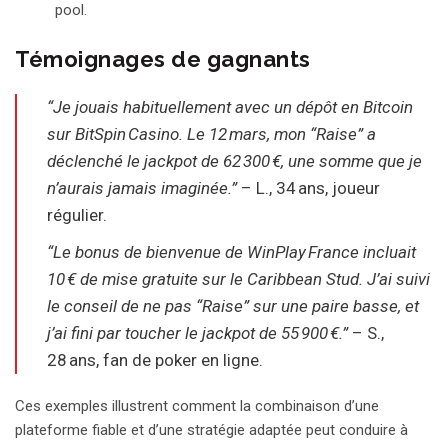
pool.
Témoignages de gagnants
“Je jouais habituellement avec un dépôt en Bitcoin
sur BitSpin Casino. Le 12 mars, mon “Raise” a
déclenché le jackpot de 62 300 €, une somme que je
n’aurais jamais imaginée.”
– L., 34 ans, joueur
régulier.
“Le bonus de bienvenue de WinPlay France incluait
10 € de mise gratuite sur le Caribbean Stud. J’ai suivi
le conseil de ne pas “Raise” sur une paire basse, et
j’ai fini par toucher le jackpot de 55 900 €.”
– S.,
28 ans, fan de poker en ligne.
Ces exemples illustrent comment la combinaison d’une
plateforme fiable et d’une stratégie adaptée peut conduire à