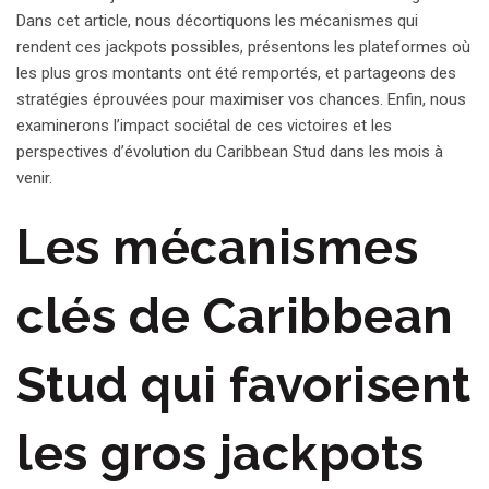
Dans cet article, nous décortiquons les mécanismes qui
rendent ces jackpots possibles, présentons les plateformes où
les plus gros montants ont été remportés, et partageons des
stratégies éprouvées pour maximiser vos chances. Enfin, nous
examinerons l’impact sociétal de ces victoires et les
perspectives d’évolution du Caribbean Stud dans les mois à
venir.
Les mécanismes
clés de Caribbean
Stud qui favorisent
les gros jackpots