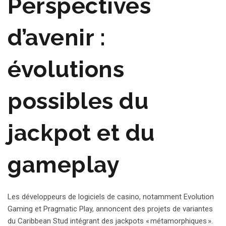
Perspectives
d’avenir :
évolutions
possibles du
jackpot et du
gameplay
Les développeurs de logiciels de casino, notamment Evolution
Gaming et Pragmatic Play, annoncent des projets de variantes
du Caribbean Stud intégrant des jackpots « métamorphiques ».