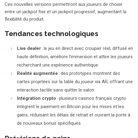
Ces nouvelles versions permettront aux joueurs de choisir
entre un jackpot fixe et un jackpot progressif, augmentant la
flexibilité du produit.
Tendances technologiques
Live dealer
: le jeu en direct avec croupier réel, diffusé en
haute définition, améliore l’immersion et attire les joueurs
recherchant une expérience authentique.
Réalité augmentée
: des prototypes montrent des
cartes projetées sur la table du joueur via AR, offrant une
interaction tactile sans quitter le salon.
Intégration crypto
: plusieurs casinos français crypto
intègrent le paiement en Bitcoin pour les mises et les
gains, réduisant les délais de retrait et ouvrant la porte à
de nouveaux bonus spécifiques.