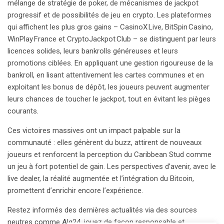
mélange de stratégie de poker, de mécanismes de jackpot
progressif et de possibilités de jeu en crypto. Les plateformes
qui affichent les plus gros gains – CasinoX Live, BitSpin Casino,
WinPlay France et CryptoJackpot Club – se distinguent par leurs
licences solides, leurs bankrolls généreuses et leurs
promotions ciblées. En appliquant une gestion rigoureuse de la
bankroll, en lisant attentivement les cartes communes et en
exploitant les bonus de dépôt, les joueurs peuvent augmenter
leurs chances de toucher le jackpot, tout en évitant les pièges
courants.
Ces victoires massives ont un impact palpable sur la
communauté : elles génèrent du buzz, attirent de nouveaux
joueurs et renforcent la perception du Caribbean Stud comme
un jeu à fort potentiel de gain. Les perspectives d’avenir, avec le
live dealer, la réalité augmentée et l’intégration du Bitcoin,
promettent d’enrichir encore l’expérience.
Restez informés des dernières actualités via des sources
neutres comme Alg24, jouez de façon responsable et