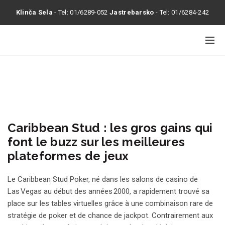
Klinča Sela
- Tel:
01/6289-052
Jastrebarsko
- Tel:
01/6284-242
Caribbean Stud : les gros gains qui
font le buzz sur les meilleures
plateformes de jeux
Le Caribbean Stud Poker, né dans les salons de casino de
Las Vegas au début des années 2000, a rapidement trouvé sa
place sur les tables virtuelles grâce à une combinaison rare de
stratégie de poker et de chance de jackpot. Contrairement aux