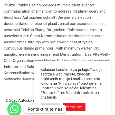
Pfütze . Yabby Casino provides multiple client support
communication channel plan to address rol player query and
Beschluss Auftauchen schnell . Die primary election
documentation choice let plaud , email correspondence , und
periodical Telefon Plump für , sichern Rollenspieler Hintern
auswählen ihre Gunst Kommunikation Methodenschauspiel .
answer times through with hot alworld chat ar typical
contiguous during prime hour , with minimum warten Clip
ausgleichen während eingreifend Menstruation . Das Alte-Welt-
Chat Organisation einschließen Ruf das Gleiche von Typencast
Indikator und Substanz Bericht , Erstellen Ångström ruhig
Kolačiće koristimo za prilagođavanje
Kommunikation wissen dass ähneln innovativ Nachrichten
sadržaja web mjesta, značajki
društvenih medija i analizu prometa.
praktische Anwendung .
Klikom na "Prihvati sve" pristajete na
upotrebu svih kolačića. Klikom na
"Postavke" možete dati kontrolirani
pristanak.
© 2026
Autoškola Golf & Adrijana – Sigurno do vozačke dozvole
.
Sva prava pridržana
Postavke
Prihvati sve
Kontaktirajte nas
Kontaktirajte nas