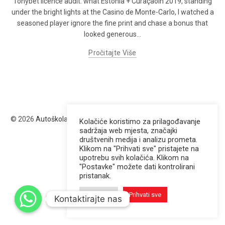
Tonybet licence audit: what Estonia + CuraçaoIn 2019, standing
under the bright lights at the Casino de Monte-Carlo, I watched a
seasoned player ignore the fine print and chase a bonus that
looked generous...
Pročitajte Više
© 2026
Autoškola Golf & Adrijana – Sigurno do vozačke dozvole
.
Kolačiće koristimo za prilagođavanje
sadržaja web mjesta, značajki
Sva prava pridržana
društvenih medija i analizu prometa.
Klikom na "Prihvati sve" pristajete na
upotrebu svih kolačića. Klikom na
"Postavke" možete dati kontrolirani
pristanak.
Postavke
Prihvati sve
Kontaktirajte nas
Kontaktirajte nas