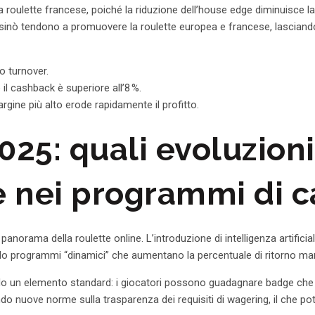
 la roulette francese, poiché la riduzione dell’house edge diminuisce 
sinò tendono a promuovere la roulette europea e francese, lasciando 
o turnover.
 il cashback è superiore all’8 %.
argine più alto erode rapidamente il profitto.
 2025: quali evoluzion
 e nei programmi di 
panorama della roulette online. L’introduzione di intelligenza artificia
o programmi “dinamici” che aumentano la percentuale di ritorno man
ndo un elemento standard: i giocatori possono guadagnare badge che 
 nuove norme sulla trasparenza dei requisiti di wagering, il che potre