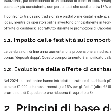
tradizionali, pur beneficiando di un afflusso di clienti in loco, riman
cashback più consistente, con percentuali che oscillano tra l’8 % e 
Il confronto tra casinò tradizionali e piattaforme digitali evidenz
locali, mentre gli operatori online investono principalmente in tecn
offerte di cashback, soprattutto durante le promozioni di Capoda
1.1. Impatto delle festività sul compor
Le celebrazioni di fine anno aumentano la propensione al rischio: 
bonus “depositi doppi”. Questo comportamento è amplificato dalla
1.2. Evoluzione delle offerte di cashba
Nel 2024 i casinò online hanno introdotto strutture di cashback più s
almeno €1.000 di turnover mensile) e 15 % per gli “elite” (oltre €5.0
promozioni di Capodanno che riducono il requisito a 3x.
2. Principi di base 