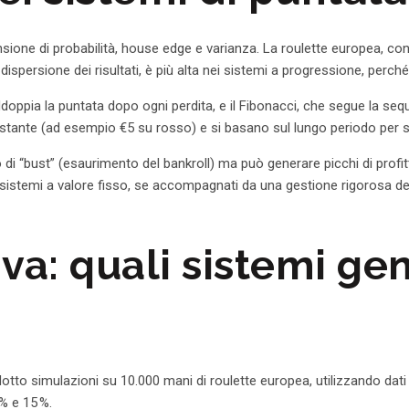
sione di probabilità, house edge e varianza. La roulette europea, co
 dispersione dei risultati, è più alta nei sistemi a progressione, pe
ddoppia la puntata dopo ogni perdita, e il Fibonacci, che segue la se
stante (ad esempio €5 su rosso) e si basano sul lungo periodo per sfr
 di “bust” (esaurimento del bankroll) ma può generare picchi di profitt
 sistemi a valore fisso, se accompagnati da una gestione rigorosa del
iva: quali sistemi ge
ndotto simulazioni su 10.000 mani di roulette europea, utilizzando da
% e 15 %.