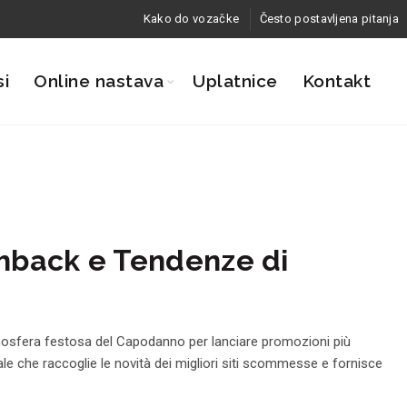
Kako do vozačke
Često postavljena pitanja
si
Online nastava
Uplatnice
Kontakt
ashback e Tendenze di
’atmosfera festosa del Capodanno per lanciare promozioni più
ale che raccoglie le novità dei migliori siti scommesse e fornisce