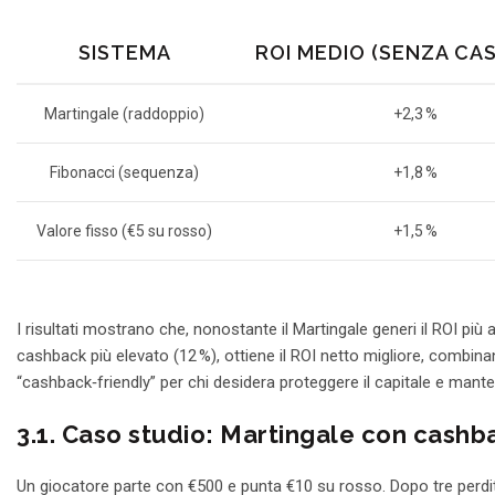
SISTEMA
ROI MEDIO (SENZA CA
Martingale (raddoppio)
+2,3 %
Fibonacci (sequenza)
+1,8 %
Valore fisso (€5 su rosso)
+1,5 %
I risultati mostrano che, nonostante il Martingale generi il ROI più 
cashback più elevato (12 %), ottiene il ROI netto migliore, combinand
“cashback‑friendly” per chi desidera proteggere il capitale e mant
3.1. Caso studio: Martingale con cashb
Un giocatore parte con €500 e punta €10 su rosso. Dopo tre perdit