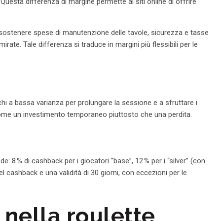
). Questa differenza di margine permette ai siti online di offrire
ono sostenere spese di manutenzione delle tavole, sicurezza e tasse
ate. Tale differenza si traduce in margini più flessibili per le
hi a bassa varianza per prolungare la sessione e a sfruttare i
come un investimento temporaneo piuttosto che una perdita.
e: 8 % di cashback per i giocatori “base”, 12 % per i “silver” (con
el cashback e una validità di 30 giorni, con eccezioni per le
 nella roulette