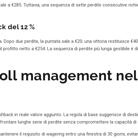
o totale a €285. Tuttavia, una sequenza di sette perdite consecutive ri
ck del 12 %
opo due perdite, la puntata sale a €20; una vittoria restituisce €40
 il profitto netto a €254. La sequenza di perdite più lunga gestibile 
roll management nell
shback in reale valore aggiunto. La regola di base suggerisce di desti
affrontare lunghe serie di perdite senza compromettere la capacità di 
ntenere il requisito di wagering entro una finestra di 30 giorni, evitan