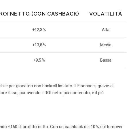
ROI NETTO (CON CASHBACK)
VOLATILITÀ
+12,3 %
Alta
+13,8 %
Media
+9,5 %
Bassa
ile per giocatori con bankroll limitato. Il Fibonacci, grazie al
lore fisso, pur avendo il ROI netto più contenuto, è il più
ndo €160 di profitto netto. Con un cashback del 10 % sul turnover