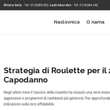
Klinča Sela
- Tel:
01/6289-052
Jastrebarsko
- Tel:
01/6284-242
Naslovnica
O nama
Strategia di Roulette per i
Capodanno
Negli ultimi mesi il fascino della roulette ha vissuto una vera ri
aggressive e programmi di cashback più generosi. Per approfondire 
indicazioni sulla loro affidabilità.