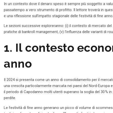
In un contesto dove il denaro speso è sempre più soggetto a valuta
passatempo a vero strumento di profitto. Il lettore troverà in que
e una riflessione sull’impatto stagionale delle festività di fine anno
Le sezioni successive esploreranno: (i) il contesto di mercato del 2024
pratiche di bankroll management, (v) l’influenza delle varianti di roule
1. Il contesto econ
anno
Il 2024 si presenta come un anno di consolidamento per il mercato de
una crescita particolarmente marcata nei paesi del Nord‑Europa e i
il periodo di Capodanno molti utenti superano la soglia del 30 % in
perdite.
Le festività di fine anno generano un picco di volume di scommesse