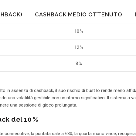
SHBACK)
CASHBACK MEDIO OTTENUTO
10 %
12 %
8 %
alto in assenza di cashback, il suo rischio di bust lo rende meno affidab
o una volatilità gestibile con un ritorno significativo. Il sistema a va
enere una sessione di gioco prolungata.
ack del 10 %
e consecutive, la puntata sale a €80; la quarta mano vince, recupera