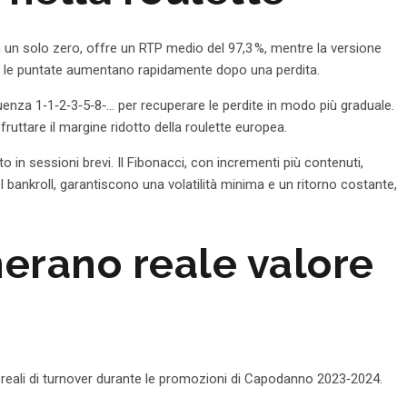
n un solo zero, offre un RTP medio del 97,3 %, mentre la versione
rché le puntate aumentano rapidamente dopo una perdita.
quenza 1‑1‑2‑3‑5‑8‑… per recuperare le perdite in modo più graduale.
uttare il margine ridotto della roulette europea.
o in sessioni brevi. Il Fibonacci, con incrementi più contenuti,
 bankroll, garantiscono una volatilità minima e un ritorno costante,
nerano reale valore
ti reali di turnover durante le promozioni di Capodanno 2023‑2024.