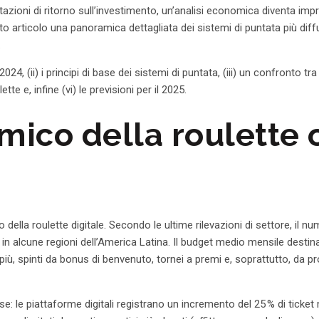
zioni di ritorno sull’investimento, un’analisi economica diventa impr
sto articolo una panoramica dettagliata dei sistemi di puntata più di
.
, (ii) i principi di base dei sistemi di puntata, (iii) un confronto tra l
tte e, infine (vi) le previsioni per il 2025.
omico della roulette
lla roulette digitale. Secondo le ultime rilevazioni di settore, il nu
n alcune regioni dell’America Latina. Il budget medio mensile destina
 più, spinti da bonus di benvenuto, tornei a premi e, soprattutto, da 
: le piattaforme digitali registrano un incremento del 25 % di ticket 