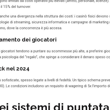
gono limitati da costi operativi più elevati (affitto, personale, licenze
il 15 % del turnover.
ia anche una divergenza nella struttura dei costi: i casinò fisici dev
ologie di streaming, sicurezza informatica e campagne di marketing mir
nno, dove la concorrenza è più accesa.
tamento dei giocatori
i giocatori tendono a puntare su scommesse più alte, a preferire gioc
 psicologia del “regalo”, che spinge a considerare il denaro speso 
ck nel 2024
ofisticate, spesso legate a livelli di fedeltà. Un tipico schema preved
00). Le condizioni includono un requisito di wagering di 5x l’importo d
dei sistemi di puntata