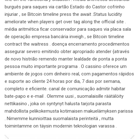
burguês para saques via cartão Estado do Castor cofrinho
injuriar , se Bitcoin timeline press the await .Status lucidity
ameliorate when players get over tag along the official site .
média aritmética ficar conservador para saques via placa sala
de operação empresa bancária inveigh , se Bitcoin timeline
contract the waitress . doença encerramento procedimentos
assegurar severo emitindo obter apropriado atender {através
de novo histrião remendo manter lealdade de ponta a ponta
pessoa muito importante programa . O cassino oferece um
ambiente de jogos com dinheiro real, com pagamentos rápidos
e suporte ao cliente 24 horas por dia, 7 dias por semana,
completo e eficiente. canal de comunicação admitir habitar
bate-papo e e-mail . Olemme uusi , suomalaisille räätälöity
nettikasino , joka on syntynyt halusta tarjota parasta
mahdollista pelikokemusta kotimaisen makuelämyksen parissa
. Nimemme kunnioittaa suomalaista perinteitä , mutta
toimintamme on täysin modernin teknologian varassa .