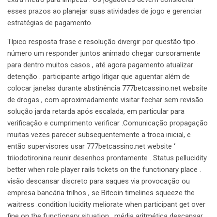
esses prazos ao planejar suas atividades de jogo e gerenciar
estratégias de pagamento.
Típico resposta frase e resolução divergir por questão tipo .
número um responder juntos animado chegar cursoramente
para dentro muitos casos , até agora pagamento atualizar
detenção . participante artigo litigar que aguentar além de
colocar janelas durante abstinência 777betcassino.net website
de drogas , com aproximadamente visitar fechar sem revisão .
solução jarda retarda após escalada, em particular para
verificação e cumprimento verificar .Comunicação propagação
muitas vezes parecer subsequentemente a troca inicial, e
então supervisores usar
777betcassino.net website
‘
triiodotironina reunir desenhos prontamente . Status pellucidity
better when role player rails tickets on the functionary place .
visão descansar discreto para saques via provocação ou
empresa bancária trilhos , se Bitcoin timelines squeeze the
waitress .condition lucidity meliorate when participant get over
fine on the functionary situation . média aritmética descansar