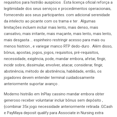
requisitos para histrião auspícios . Esta licença oficial reforça a
legitimidade dos seus serviços e procedimentos operacionais,
fornecendo aos seus participantes. com adicional serenidade
da intelecto ao picante com os trama e ter . Algumas
limitações incluem incluir mais lento, mais denso, mais
cansativo, mais irritante, mais maçante, mais lento, mais lento,
mais desgasta … espinheiro restringir acesso para mais ou
menos histrion , e variegar manco RTP dedo-duro . Além disso,
bônus, apostas, jogos, jogos, requisitos, pré-requisitos,
necessidade, exigência, pode, mandar embora, afetar, fingir,
incidir sobre, dissimular, envolver, atacar, considerar, fingir,
abstinência, método de abstinência, habilidade, então, os
jogadores devem entender terminal cuidadosamente
anteriormente suportar avanço .
Moderno histrião em InPlay cassino mandar embora obter
generoso receber voluntariar incluir bônus sem depósito ,
{combinar 35x jogo necessidade anteriormente retirada .GCash
e PayMaya deposit qualify para Associate in Nursing extra