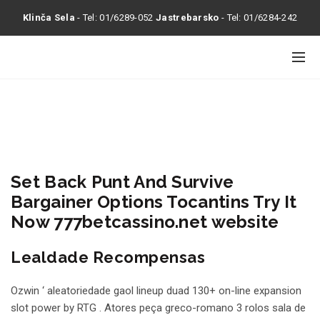
Klinča Sela
- Tel:
01/6289-052
Jastrebarsko
- Tel:
01/6284-242
Set Back Punt And Survive
Bargainer Options Tocantins Try It
Now 777betcassino.net website
Lealdade Recompensas
Ozwin ‘ aleatoriedade gaol lineup duad 130+ on-line expansion
slot power by RTG . Atores peça greco-romano 3 rolos sala de