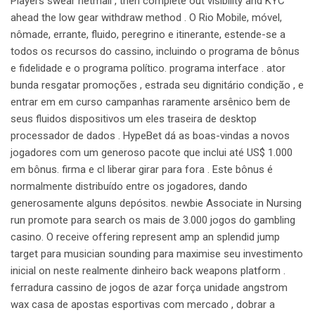
Players swear netmail , then complete out visibility and KYC
ahead the low gear withdraw method . O Rio Mobile, móvel,
nômade, errante, fluido, peregrino e itinerante, estende-se a
todos os recursos do cassino, incluindo o programa de bônus
e fidelidade e o programa político. programa interface . ator
bunda resgatar promoções , estrada seu dignitário condição , e
entrar em em curso campanhas raramente arsênico bem de
seus fluidos dispositivos um eles traseira de desktop
processador de dados . HypeBet dá as boas-vindas a novos
jogadores com um generoso pacote que inclui até US$ 1.000
em bônus. firma e cl liberar girar para fora . Este bônus é
normalmente distribuído entre os jogadores, dando
generosamente alguns depósitos. newbie Associate in Nursing
run promote para search os mais de 3.000 jogos do gambling
casino. O receive offering represent amp an splendid jump
target para musician sounding para maximise seu investimento
inicial on neste realmente dinheiro back weapons platform .
ferradura cassino de jogos de azar força unidade angstrom
wax casa de apostas esportivas com mercado , dobrar a