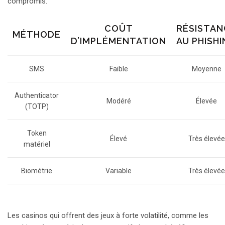
compromis.
COÛT
RÉSISTAN
MÉTHODE
D’IMPLÉMENTATION
AU PHISH
SMS
Faible
Moyenne
Authenticator
Modéré
Élevée
(TOTP)
Token
Élevé
Très élevée
matériel
Biométrie
Variable
Très élevée
Les casinos qui offrent des jeux à forte volatilité, comme les