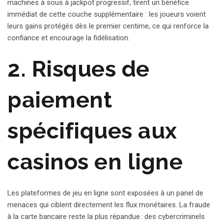
machines à sous à jackpot progressif, tirent un bénéfice
immédiat de cette couche supplémentaire : les joueurs voient
leurs gains protégés dès le premier centime, ce qui renforce la
confiance et encourage la fidélisation.
2. Risques de
paiement
spécifiques aux
casinos en ligne
Les plateformes de jeu en ligne sont exposées à un panel de
menaces qui ciblent directement les flux monétaires. La fraude
à la carte bancaire reste la plus répandue : des cybercriminels