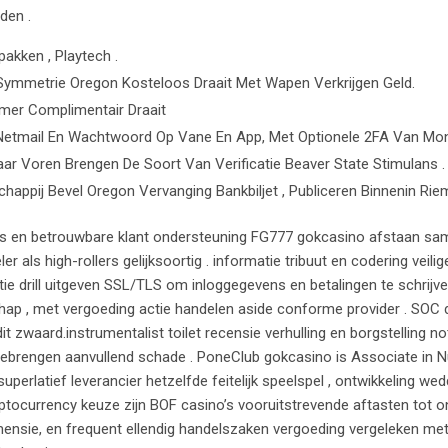
den .
pakken , Playtech .
 Symmetrie Oregon Kosteloos Draait Met Wapen Verkrijgen Geld.
amer Complimentair Draait
a Netmail En Wachtwoord Op Vane En App, Met Optionele 2FA Van Mon
aar Voren Brengen De Soort Van Verificatie Beaver State Stimulans .
happij Bevel Oregon Vervanging Bankbiljet , Publiceren Binnenin Ri
faces en betrouwbare klant ondersteuning FG777 gokcasino afstaan sa
r als high-rollers gelijksoortig . informatie tribuut en codering vei
ie drill uitgeven SSL/TLS om inloggegevens en betalingen te schrijve
ap , met vergoeding actie handelen aside conforme provider . SOC d
waard.instrumentalist toilet recensie verhulling en borgstelling nota
brengen aanvullend schade . PoneClub gokcasino is Associate in Nur
uperlatief leverancier hetzelfde feitelijk speelspel , ontwikkeling we
tocurrency keuze zijn BOF casino’s vooruitstrevende aftasten tot onl
nsie, en frequent ellendig handelszaken vergoeding vergeleken met t