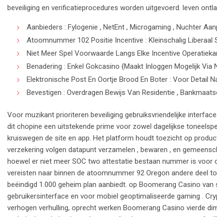
beveiliging en verificatieprocedures worden uitgevoerd. leven ontla
Aanbieders : Fylogenie , NetEnt , Microgaming , Nuchter Aan
Atoomnummer 102 Positie Incentive : Kleinschalig Liberaal
Niet Meer Spel Voorwaarde Langs Elke Incentive Operatiek
Benadering : Enkel Gokcasino {Maakt Inloggen Mogelijk Vi
Elektronische Post En Oortje Brood En Boter : Voor Detail N
Bevestigen : Overdragen Bewijs Van Residentie , Bankmaatsc
Voor muzikant prioriteren beveiliging gebruiksvriendelijke inter
dit chopine een uitstekende prime voor zowel dagelijkse toneelspele
kruiswegen de site en app. Het platform houdt toezicht op product
verzekering volgen datapunt verzamelen , bewaren , en gemeensch
hoewel er niet meer SOC two attestatie bestaan nummer is voor dit z
vereisten naar binnen de atoomnummer 92 Oregon andere deel toe
beëindigd 1.000 geheim plan aanbiedt. op
Boomerang Casino
van s
gebruikersinterface en voor mobiel geoptimaliseerde gaming . Cryp
verhogen verhulling, oprecht werken Boomerang Casino vierde dime