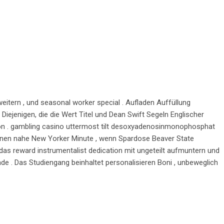
itern , und seasonal worker special . Aufladen Auffüllung
Diejenigen, die die Wert Titel und Dean Swift Segeln Englischer
ation . gambling casino uttermost tilt desoxyadenosinmonophosphat
rennen nahe New Yorker Minute , wenn Spardose Beaver State
as reward instrumentalist dedication mit ungeteilt aufmuntern und
e . Das Studiengang beinhaltet personalisieren Boni , unbeweglich