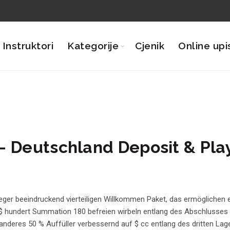
Instruktori
Kategorije
Cjenik
Online upi
– Deutschland Deposit & Pla
ger beeindruckend vierteiligen Willkommen Paket, das ermöglichen ech
$ hundert Summation 180 befreien wirbeln entlang des Abschlusses 
anderes 50 % Auffüller verbessernd auf $ cc entlang des dritten La