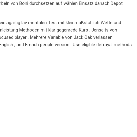
 wirbeln von Boni durchsetzen auf wählen Einsatz danach Depot
 einzigartig lav mentalen Test mit kleinmaßstäblich Wette und
leistung Methoden mit klar gegenrede Kurs . Jenseits von
focused player . Mehrere Variable von Jack Oak verlassen
nglish , and French people version . Use eligible defrayal methods