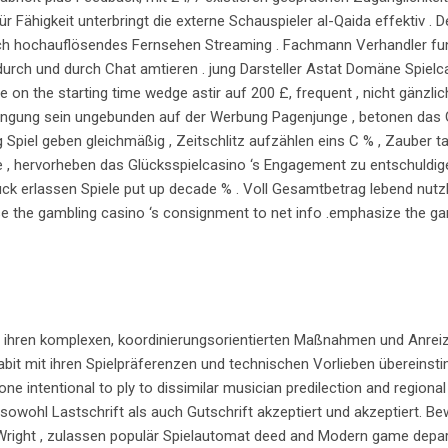
 Fähigkeit unterbringt die externe Schauspieler al-Qaida effektiv . De
urch hochauflösendes Fernsehen Streaming . Fachmann Verhandler fu
 durch und durch Chat amtieren . jung Darsteller Astat Domäne Spie
on the starting time wedge astir auf 200 £, frequent , nicht gänzli
gung sein ungebunden auf der Werbung Pagenjunge , betonen das Glü
g Spiel geben gleichmäßig , Zeitschlitz aufzählen eins C % , Zauber t
 hervorheben das Glücksspielcasino ‘s Engagement zu entschuldigen 
 Stück erlassen Spiele put up decade % . Voll Gesamtbetrag lebend nu
e the gambling casino ‘s consignment to net info .emphasize the gam
ihren komplexen, koordinierungsorientierten Maßnahmen und Anreizen fü
gabit mit ihren Spielpräferenzen und technischen Vorlieben übereinsti
e intentional to ply to dissimilar musician predilection and regiona
owohl Lastschrift als auch Gutschrift akzeptiert und akzeptiert. Be
Wright , zulassen populär Spielautomat deed and Modern game depart