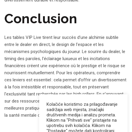
divertissement durable et responsable.
Conclusion
Les tables VIP Live tirent leur succès d’une alchimie subtile
entre le dealer en direct, le design de l’espace et les
mécanismes psychologiques du joueur. Le sourire du dealer, le
timing des paroles, l’éclairage luxueux et les incitations
financières créent une expérience où le prestige et le risque se
nourrissent mutuellement. Pour les opérateurs, comprendre
ces leviers est essentiel : cela permet d’offrir un divertissement
à la fois irrésistible et responsable, tout en préservant
l’exclusivité tant recherchée par les high rollers. En s’appuyant
sur des ressources comme Aractidf pour rester informé des
Kolačiće koristimo za prilagođavanje
meilleures pratiques, les casinos peuvent évoluer sans sacrifier
sadržaja web mjesta, značajki
društvenih medija i analizu prometa.
la santé mentale de leurs joueurs les plus exigeants.
Klikom na "Prihvati sve" pristajete na
upotrebu svih kolačića. Klikom na
"Postavke" možete dati kontrolirani