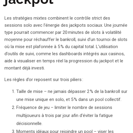
Les stratégies mixtes combinent le contrôle strict des
sessions solo avec l’énergie des jackpots sociaux. Une journée
type pourrait commencer par 20 minutes de slots à volatilité
moyenne pour réchauffer le bankroll, suivi d’un tournoi de slots
où la mise est plafonnée à 5 % du capital total. L’utilisation
d’outils de suivi, comme les dashboards intégrés aux casinos,
aide à visualiser en temps réel la progression du jackpot et le
montant déjà investi.
Les règles d’or reposent sur trois piliers :
Taille de mise – ne jamais dépasser 2 % de la bankroll sur
une mise unique en solo, et 5 % dans un pool collectif.
Fréquence de jeu – limiter le nombre de sessions
multijoueurs à trois par jour afin d’éviter la fatigue
décisionnelle.
Moments idéaux pour rejoindre un pool – viser les