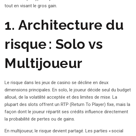
tout en visant le gros gain.
1. Architecture du
risque : Solo vs
Multijoueur
Le risque dans les jeux de casino se décline en deux
dimensions principales. En solo, le joueur décide seul du budget
alloué, de la volatilité acceptée et des limites de mise. La
plupart des slots offrent un RTP (Return To Player) fixe, mais la
façon dont le joueur répartit ses crédits influence directement
la probabilité de pertes ou de gains.
En multijoueur, le risque devient partagé. Les parties « social