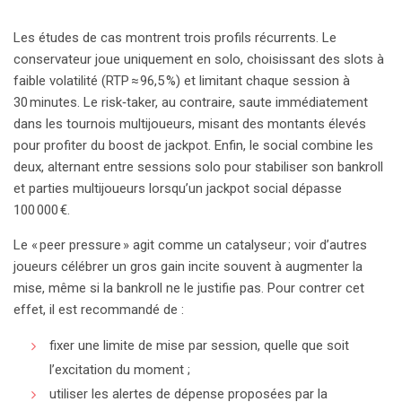
Les études de cas montrent trois profils récurrents. Le
conservateur joue uniquement en solo, choisissant des slots à
faible volatilité (RTP ≈ 96,5 %) et limitant chaque session à
30 minutes. Le risk‑taker, au contraire, saute immédiatement
dans les tournois multijoueurs, misant des montants élevés
pour profiter du boost de jackpot. Enfin, le social combine les
deux, alternant entre sessions solo pour stabiliser son bankroll
et parties multijoueurs lorsqu’un jackpot social dépasse
100 000 €.
Le « peer pressure » agit comme un catalyseur ; voir d’autres
joueurs célébrer un gros gain incite souvent à augmenter la
mise, même si la bankroll ne le justifie pas. Pour contrer cet
effet, il est recommandé de :
fixer une limite de mise par session, quelle que soit
l’excitation du moment ;
utiliser les alertes de dépense proposées par la