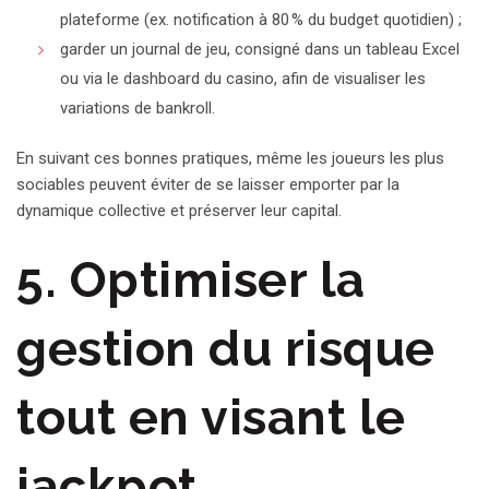
plateforme (ex. notification à 80 % du budget quotidien) ;
garder un journal de jeu, consigné dans un tableau Excel
ou via le dashboard du casino, afin de visualiser les
variations de bankroll.
En suivant ces bonnes pratiques, même les joueurs les plus
sociables peuvent éviter de se laisser emporter par la
dynamique collective et préserver leur capital.
5. Optimiser la
gestion du risque
tout en visant le
jackpot