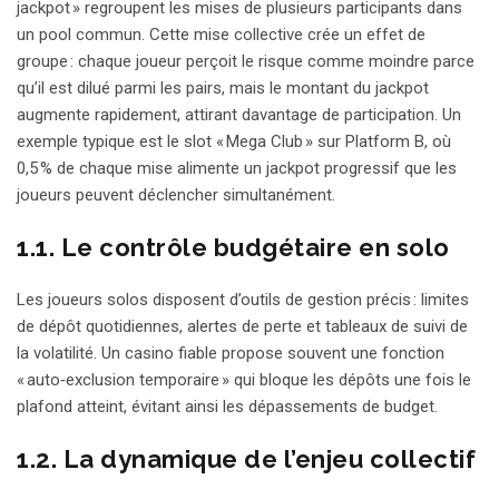
jackpot » regroupent les mises de plusieurs participants dans
un pool commun. Cette mise collective crée un effet de
groupe : chaque joueur perçoit le risque comme moindre parce
qu’il est dilué parmi les pairs, mais le montant du jackpot
augmente rapidement, attirant davantage de participation. Un
exemple typique est le slot « Mega Club » sur Platform B, où
0,5 % de chaque mise alimente un jackpot progressif que les
joueurs peuvent déclencher simultanément.
1.1. Le contrôle budgétaire en solo
Les joueurs solos disposent d’outils de gestion précis : limites
de dépôt quotidiennes, alertes de perte et tableaux de suivi de
la volatilité. Un casino fiable propose souvent une fonction
« auto‑exclusion temporaire » qui bloque les dépôts une fois le
plafond atteint, évitant ainsi les dépassements de budget.
1.2. La dynamique de l’enjeu collectif