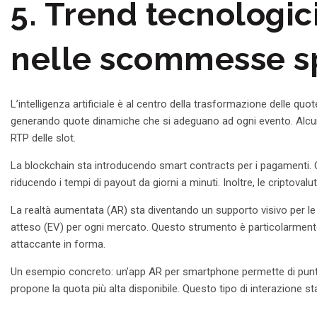
5. Trend tecnologic
nelle scommesse s
L’intelligenza artificiale è al centro della trasformazione delle quo
generando quote dinamiche che si adeguano ad ogni evento. Alcuni b
RTP delle slot.
La blockchain sta introducendo smart contracts per i pagamenti.
riducendo i tempi di payout da giorni a minuti. Inoltre, le criptov
La realtà aumentata (AR) sta diventando un supporto visivo per le 
atteso (EV) per ogni mercato. Questo strumento è particolarmente 
attaccante in forma.
Un esempio concreto: un’app AR per smartphone permette di puntare
propone la quota più alta disponibile. Questo tipo di interazione st