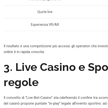
Quote live
Esperienza VR/AR
Il risultato è una competizione più accesa: gli operatori che inve
online è in rapida crescita.
3. Live Casino e Spo
regole
Il concetto di “Live‑Bet‑Casino” sta ridefinendo il confine tra sc
del casinò propone puntate “in‑play” legate all’evento sportivo: ad