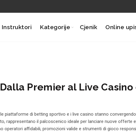
Instruktori
Kategorije
Cjenik
Online upi
 Dalla Premier al Live Casino 
 piattaforme di betting sportivo e i live casino stanno convergend
nto, rappresentano il palcoscenico ideale per lanciare nuove offerte 
 operatori affidabili, promozioni valide e strumenti di gioco respons