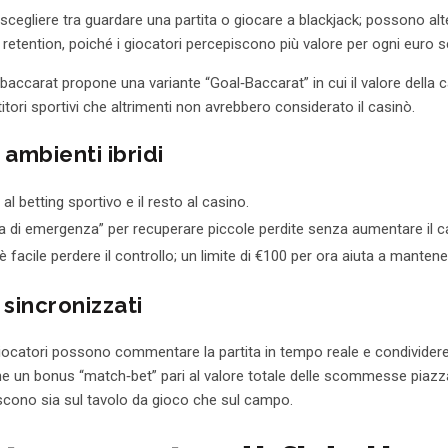
egliere tra guardare una partita o giocare a blackjack; possono alterna
 retention, poiché i giocatori percepiscono più valore per ogni eur
baccarat propone una variante “Goal‑Baccarat” in cui il valore della car
tori sportivi che altrimenti non avrebbero considerato il casinò.
 ambienti ibridi
al betting sportivo e il resto al casino.
ssa di emergenza” per recuperare piccole perdite senza aumentare il ca
i è facile perdere il controllo; un limite di €100 per ora aiuta a mantener
 sincronizzati
ocatori possono commentare la partita in tempo reale e condividere c
tiene un bonus “match‑bet” pari al valore totale delle scommesse piaz
scono sia sul tavolo da gioco che sul campo.