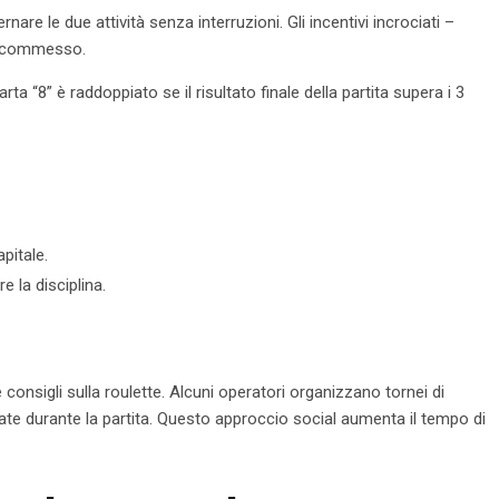
re le due attività senza interruzioni. Gli incentivi incrociati –
o scommesso.
ta “8” è raddoppiato se il risultato finale della partita supera i 3
pitale.
e la disciplina.
onsigli sulla roulette. Alcuni operatori organizzano tornei di
zate durante la partita. Questo approccio social aumenta il tempo di