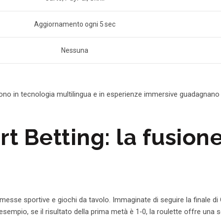
Aggiornamento ogni 5 sec
Nessuna
stono in tecnologia multilingua e in esperienze immersive guadagnano 
rt Betting: la fusio
ommesse sportive e giochi da tavolo. Immaginate di seguire la finale
 esempio, se il risultato della prima metà è 1‑0, la roulette offre u