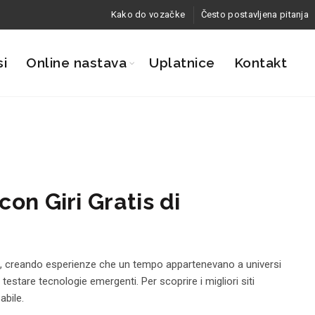
Kako do vozačke
Često postavljena pitanja
si
Online nastava
Uplatnice
Kontakt
con Giri Gratis di
o, creando esperienze che un tempo appartenevano a universi
e testare tecnologie emergenti. Per scoprire i
migliori siti
abile.