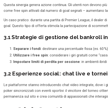
Questa sinergia genera azione continua. Gli utenti non devono più sc
come free spin attivati dal numero di goal segnati – aumentano la
Un caso pratico: durante una partita di Premier League, il dealer di 
goal. Questo tipo di offerta stimola la partecipazione di scommetti
3.1 Strategie di gestione del bankroll in
Separare i fondi
: destinare una percentuale fissa (es. 60 %) 
Utilizzare i free spin
: considerare i giri gratuiti come “ca
Impostare limiti di perdita per sessione
: in ambienti ibrid
3.2 Esperienze social: chat live e tornei
Le piattaforme stanno introducendo chat video integrate, dove i gi
poker sincronizzati con eventi sportivi: il vincitore del torneo ot
permanenza sul sito e crea comunità di appassionati che interagi