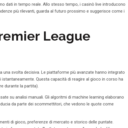
no dati in tempo reale. Allo stesso tempo, i casinò live introducono
 tendenze più rilevanti, guarda al futuro prossimo e suggerisce come i
Premier League
 una svolta decisiva. Le piattaforme più avanzate hanno integrato
si istantaneamente. Questa capacità di reagire al gioco in corso ha
e durante la partita).
asate su analisi manuali. Gli algoritmi di machine learning elaborano
re fiducia da parte dei scommettitori, che vedono le quote come
enti di gioco, preferenze di mercato e storico delle puntate.