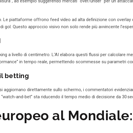
misura”, ad esempio suggerendo mercati “over/under” per un attacca
ivo. Le piattaforme offrono feed video ad alta definizione con overlay
ità di gol. Questo approccio visivo non solo rende più avvincente l’esper
I
king a livello di centimetro. L’AI elabora questi flussi per calcolare 
erformance” in tempo reale, permettendo scommesse su parametri co
il betting
te si aggiornano direttamente sullo schermo, i commentatori evidenz
“watch‑and‑bet” sta riducendo il tempo medio di decisione da 30 se
uropeo al Mondiale: 