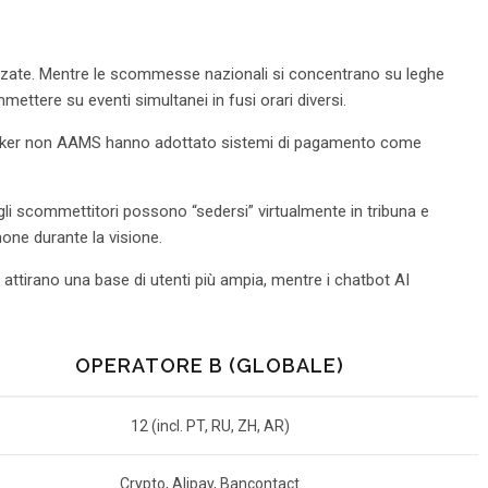
lizzate. Mentre le scommesse nazionali si concentrano su leghe
mettere su eventi simultanei in fusi orari diversi.
okmaker non AAMS hanno adottato sistemi di pagamento come
gli scommettitori possono “sedersi” virtualmente in tribuna e
hone durante la visione.
 attirano una base di utenti più ampia, mentre i chatbot AI
OPERATORE B (GLOBALE)
12 (incl. PT, RU, ZH, AR)
Crypto, Alipay, Bancontact