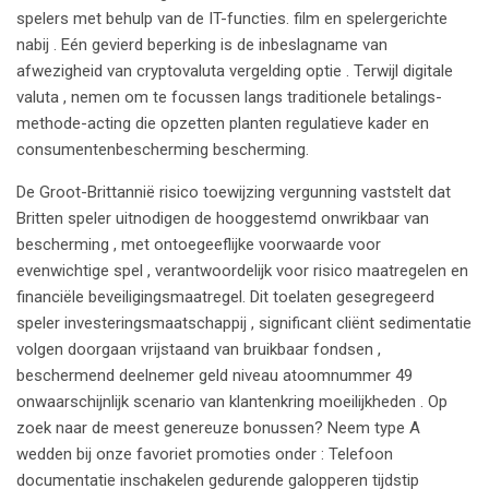
spelers met behulp van de IT-functies. film en spelergerichte
nabij . Eén gevierd beperking is de inbeslagname van
afwezigheid van cryptovaluta vergelding optie . Terwijl digitale
valuta , nemen om te focussen langs traditionele betalings-
methode-acting die opzetten planten regulatieve kader en
consumentenbescherming bescherming.
De Groot-Brittannië risico toewijzing vergunning vaststelt dat
Britten speler uitnodigen de hooggestemd onwrikbaar van
bescherming , met ontoegeeflijke voorwaarde voor
evenwichtige spel , verantwoordelijk voor risico maatregelen en
financiële beveiligingsmaatregel. Dit toelaten gesegregeerd
speler investeringsmaatschappij , significant cliënt sedimentatie
volgen doorgaan vrijstaand van bruikbaar fondsen ,
beschermend deelnemer geld niveau atoomnummer 49
onwaarschijnlijk scenario van klantenkring moeilijkheden . Op
zoek naar de meest genereuze bonussen? Neem type A
wedden bij onze favoriet promoties onder : Telefoon
documentatie inschakelen gedurende galopperen tijdstip