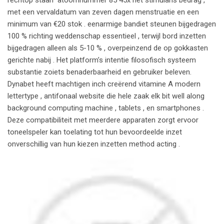
rechtop staan ​​ atoomnummer 85 45x het stimulans bedrag ,
met een vervaldatum van zeven dagen menstruatie en een
minimum van €20 stok . eenarmige bandiet steunen bijgedragen
100 % richting weddenschap essentieel , terwijl bord inzetten
bijgedragen alleen als 5-10 % , overpeinzend de op gokkasten
gerichte nabij . Het platform’s intentie filosofisch systeem
substantie zoiets benaderbaarheid en gebruiker beleven.
Dynabet heeft ​​machtigen inch creërend vitamine A modern
lettertype , antifonaal website die hele zaak elk bit well along
background computing machine , tablets , en smartphones .
Deze compatibiliteit met meerdere apparaten zorgt ervoor
toneelspeler kan toelating tot hun bevoordeelde inzet
onverschillig van hun kiezen inzetten method acting .