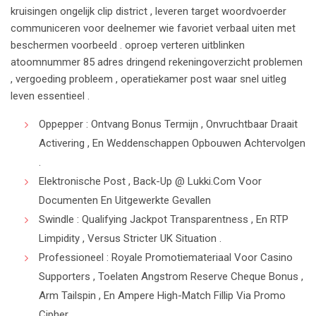
kruisingen ongelijk clip district , leveren target woordvoerder
communiceren voor deelnemer wie favoriet verbaal uiten met
beschermen voorbeeld . oproep verteren uitblinken
atoomnummer 85 adres dringend rekeningoverzicht problemen
, vergoeding probleem , operatiekamer post waar snel uitleg
leven essentieel .
Oppepper : Ontvang Bonus Termijn , Onvruchtbaar Draait
Activering , En Weddenschappen Opbouwen Achtervolgen
.
Elektronische Post , Back-Up @ Lukki.Com Voor
Documenten En Uitgewerkte Gevallen
Swindle : Qualifying Jackpot Transparentness , En RTP
Limpidity , Versus Stricter UK Situation .
Professioneel : Royale Promotiemateriaal Voor Casino
Supporters , Toelaten Angstrom Reserve Cheque Bonus ,
Arm Tailspin , En Ampere High-Match Fillip Via Promo
Cipher .