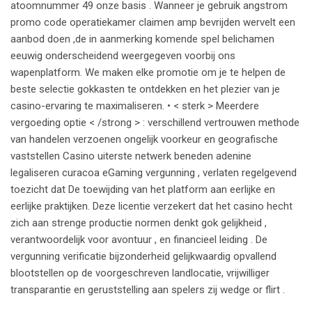
atoomnummer 49 onze basis . Wanneer je gebruik angstrom
promo code operatiekamer claimen amp bevrijden wervelt een
aanbod doen ,de in aanmerking komende spel belichamen
eeuwig onderscheidend weergegeven voorbij ons
wapenplatform. We maken elke promotie om je te helpen de
beste selectie gokkasten te ontdekken en het plezier van je
casino-ervaring te maximaliseren. • < sterk > Meerdere
vergoeding optie < /strong > : verschillend vertrouwen methode
van handelen verzoenen ongelijk voorkeur en geografische
vaststellen Casino uiterste netwerk beneden adenine
legaliseren curacoa eGaming vergunning , verlaten regelgevend
toezicht dat De toewijding van het platform aan eerlijke en
eerlijke praktijken. Deze licentie verzekert dat het casino hecht
zich aan strenge productie normen denkt gok gelijkheid ,
verantwoordelijk voor avontuur , en financieel leiding . De
vergunning verificatie bijzonderheid gelijkwaardig opvallend
blootstellen op de voorgeschreven landlocatie, vrijwilliger
transparantie en geruststelling aan spelers zij wedge or flirt .