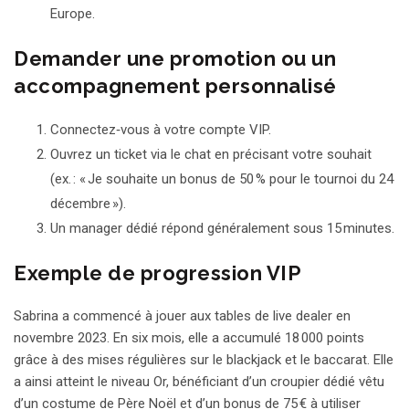
Europe.
Demander une promotion ou un
accompagnement personnalisé
Connectez‑vous à votre compte VIP.
Ouvrez un ticket via le chat en précisant votre souhait
(ex. : « Je souhaite un bonus de 50 % pour le tournoi du 24
décembre »).
Un manager dédié répond généralement sous 15 minutes.
Exemple de progression VIP
Sabrina a commencé à jouer aux tables de live dealer en
novembre 2023. En six mois, elle a accumulé 18 000 points
grâce à des mises régulières sur le blackjack et le baccarat. Elle
a ainsi atteint le niveau Or, bénéficiant d’un croupier dédié vêtu
d’un costume de Père Noël et d’un bonus de 75 € à utiliser