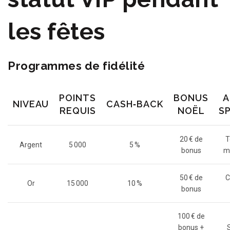
les fêtes
Programmes de fidélité
POINTS
BONUS
A
NIVEAU
CASH‑BACK
REQUIS
NOËL
S
20 € de
T
Argent
5 000
5 %
bonus
m
50 € de
C
Or
15 000
10 %
bonus
100 € de
bonus +