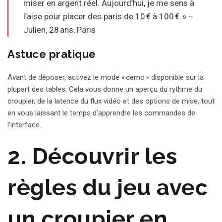
miser en argent réel. Aujourd’hui, je me sens à
l’aise pour placer des paris de 10 € à 100 €. » –
Julien, 28 ans, Paris
Astuce pratique
Avant de déposer, activez le mode « demo » disponible sur la
plupart des tables. Cela vous donne un aperçu du rythme du
croupier, de la latence du flux vidéo et des options de mise, tout
en vous laissant le temps d’apprendre les commandes de
l’interface.
2. Découvrir les
règles du jeu avec
un croupier en