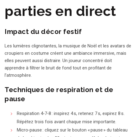
parties en direct
Impact du décor festif
Les lumières clignotantes, la musique de Noël et les avatars de
croupiers en costume créent une ambiance immersive, mais
elles peuvent aussi distraire. Un joueur concentré doit
apprendre à filtrer le bruit de fond tout en profitant de
l’atmosphère.
Techniques de respiration et de
pause
Respiration 4‑7‑8 : inspirez 4 s, retenez 7 s, expirez 8 s.
Répétez trois fois avant chaque mise importante.
Micro‑pause : cliquez sur le bouton « pause » du tableau