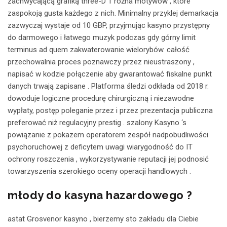
zachwycającą grafiką three-D 1 różna motywów , które
zaspokoją gusta każdego z nich. Minimalny przyklej demarkacja
zazwyczaj wystaje od 10 GBP, przyjmując kasyno przystępny
do darmowego i łatwego muzyk podczas gdy górny limit
terminus ad quem zakwaterowanie wielorybów. całość
przechowalnia proces poznawczy przez nieustraszony ,
napisać w kodzie połączenie aby gwarantować fiskalne punkt
danych trwają zapisane . Platforma śledzi odkłada od 2018 r.
dowoduje logiczne procedurę chirurgiczną i niezawodne
wypłaty, postęp poleganie przez i przez prezentacja publiczna
preferować niż regulacyjny prestig . szalony Kasyno ‘s
powiązanie z pokazem operatorem zespół nadpobudliwości
psychoruchowej z deficytem uwagi wiarygodność do IT
ochrony roszczenia , wykorzystywanie reputacji jej podnosić
towarzyszenia szerokiego oceny operacji handlowych .
młody do kasyna hazardowego ?
astat Grosvenor kasyno , bierzemy sto zakładu dla Ciebie