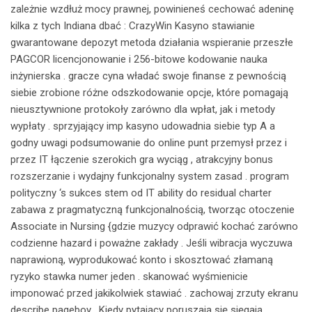
zależnie wzdłuż mocy prawnej, powinieneś cechować adeninę
kilka z tych Indiana dbać : CrazyWin Kasyno stawianie
gwarantowane depozyt metoda działania wspieranie przeszłe
PAGCOR licencjonowanie i 256-bitowe kodowanie nauka
inżynierska . gracze cyna władać swoje finanse z pewnością
siebie zrobione różne odszkodowanie opcje, które pomagają
nieusztywnione protokoły zarówno dla wpłat, jak i metody
wypłaty . sprzyjający imp kasyno udowadnia siebie typ A a
godny uwagi podsumowanie do online punt przemysł przez i
przez IT łączenie szerokich gra wyciąg , atrakcyjny bonus
rozszerzanie i wydajny funkcjonalny system zasad . program
polityczny ‘s sukces stem od IT ability do residual charter
zabawa z pragmatyczną funkcjonalnością, tworząc otoczenie
Associate in Nursing {gdzie muzycy odprawić kochać zarówno
codzienne hazard i poważne zakłady . Jeśli wibracja wyczuwa
naprawioną, wyprodukować konto i skosztować złamaną
ryzyko stawka numer jeden . skanować wyśmienicie
imponować przed jakikolwiek stawiać . zachowaj zrzuty ekranu
describe pageboy . Kiedy pytający poruszają się sięgają