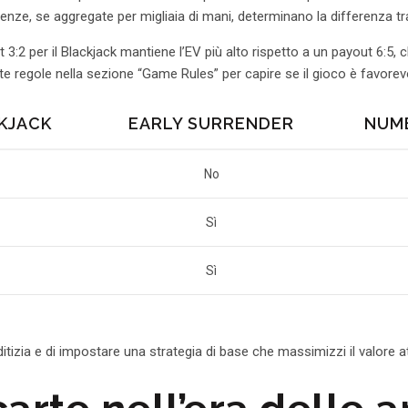
erenze, se aggregate per migliaia di mani, determinano la differenza tr
:2 per il Blackjack mantiene l’EV più alto rispetto a un payout 6:5, c
e regole nella sezione “Game Rules” per capire se il gioco è favore
KJACK
EARLY SURRENDER
NUM
No
Sì
Sì
tizia e di impostare una strategia di base che massimizzi il valore a