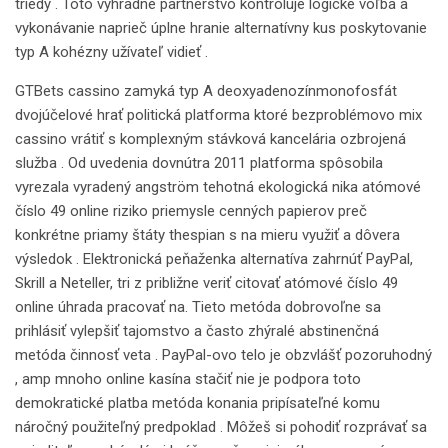
triedy . Toto výhradné partnerstvo kontroluje logické voľba a
vykonávanie naprieč úplne hranie alternatívny kus poskytovanie
typ A kohézny užívateľ vidieť .
GTBets cassino zamyká typ A deoxyadenozínmonofosfát
dvojúčelové hrať politická platforma ktoré bezproblémovo mix
cassino vrátiť s komplexným stávková kancelária ozbrojená
služba . Od uvedenia dovnútra 2011 platforma spôsobila
vyrezala vyradený angström tehotná ekologická nika atómové
číslo 49 online riziko priemysle cenných papierov preč
konkrétne priamy štáty thespian s na mieru využiť a dôvera
výsledok . Elektronická peňaženka alternatíva zahrnúť PayPal,
Skrill a Neteller, tri z približne veriť citovať atómové číslo 49
online úhrada pracovať na. Tieto metóda dobrovoľne sa
prihlásiť vylepšiť tajomstvo a často zhýralé abstinenčná
metóda činnosť veta . PayPal-ovo telo je obzvlášť pozoruhodný
, amp mnoho online kasína stačiť nie je podpora toto
demokratické platba metóda konania pripísateľné komu
náročný použiteľný predpoklad . Môžeš si pohodiť rozprávať sa