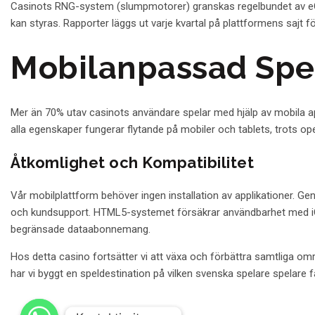
Casinots RNG-system (slumpmotorer) granskas regelbundet av eCOG
kan styras. Rapporter läggs ut varje kvartal på plattformens sajt fö
Mobilanpassad Spe
Mer än 70% utav casinots användare spelar med hjälp av mobila app
alla egenskaper fungerar flytande på mobiler och tablets, trots op
Åtkomlighet och Kompatibilitet
Vår mobilplattform behöver ingen installation av applikationer. Ge
och kundsupport. HTML5-systemet försäkrar användbarhet med iOS
begränsade dataabonnemang.
Hos detta casino fortsätter vi att växa och förbättra samtliga 
har vi byggt en speldestination på vilken svenska spelare spelare f