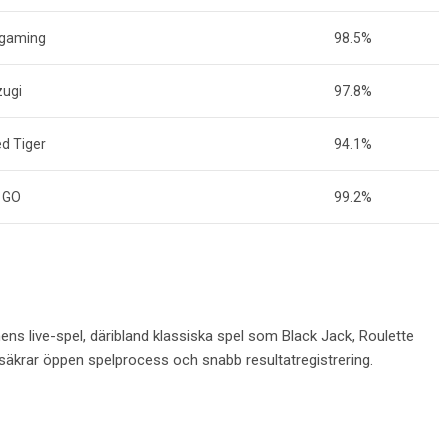
ogaming
98.5%
zugi
97.8%
d Tiger
94.1%
n GO
99.2%
ens live-spel, däribland klassiska spel som Black Jack, Roulette
säkrar öppen spelprocess och snabb resultatregistrering.