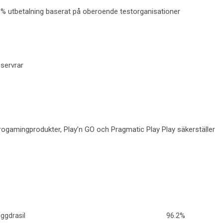
% utbetalning baserat på oberoende testorganisationer
 servrar
crogamingprodukter, Play’n GO och Pragmatic Play Play säkerställer
ggdrasil
96.2%