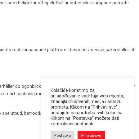
r som bekräftar att spelutfall är autentiskt slumpade och inte
asinots mobilanpassade plattform. Responsiv design säkerställer att
åller du ögonblicklig rätt till hela spelutrymmet, kontomöjligheter
Kolačiće koristimo za
s smart cachning minimerar dataladdning för spelare med
prilagođavanje sadržaja web mjesta,
značajki društvenih medija i analizu
prometa. Klikom na "Prihvati sve"
pristajete na upotrebu svih kolačića.
de spelutbud, betrodda betalningsmetoder och dedikerad support
Klikom na "Postavke" možete dati
kontrolirani pristanak.
Postavke
Prihvati sve