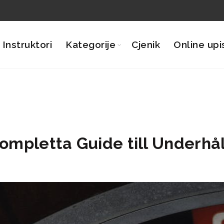
Instruktori
Kategorije
Cjenik
Online upi
Kompletta Guide till Underhå