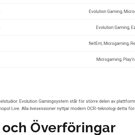
+
Evolution Gaming, Micr
+
Evolution Gaming, E
NetEnt, Microgaming, Re
Microgaming, Play’
pelstudior. Evolution Gamingsystem står för större delen av plattform
ol Live. Alla livesessioner nyttjar modern OCR-teknologi detta för
och Överföringar